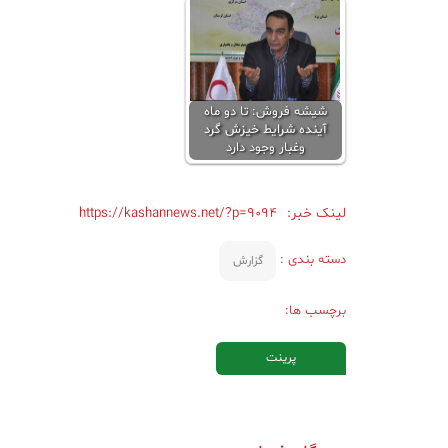
شیشه فروش: تا دو ماه
آینده شرایط خیزش گرد
وغبار وجود دارد
لینک خبر:
https://kashannews.net/?p=9094
دسته بندی :
گزارش
برچسب ها:
پرینت