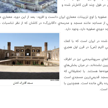
در طول چند قرن كامل‌تر شده و
فويه را اوج تزيينات معماري ايران دانست و افزود: بعد از اين دوره، معماري م
يي از مساجد مانند مسجد و مدرسه‌ي «آقابزرگ» در كاشان كه از نظر تناسبات
وره‌ي صفويه دارد، وجود دارد.
ده در ايران است كه با كمك
نبي اكرم (ص) در قرن اول هجري
اي سرپوشيده‌يي نيز در اطراف
زيين نشده‌اند، در ميان بخش‌هاي
ه‌ها هستند. با تحقيقاتي كه
ين مسجد قديمي‌ترين مسجدي است
رده باقي مانده است. هم‌چنين با
 است.