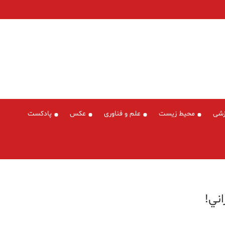
زشی
محیط زیست
علم و فناوری
عکس
پادکست
ني!