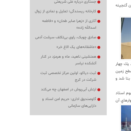
جستاری درباره علی شریعتی
ين گنجينه
کارخانه ریسندگی؛ تمثیل و نمادی از زوال
آثاری از «زهرا صابر طحان» و «فاطمه
اسدالله زاده»
صادق چوبک، راوی بی‌تکلف سرشت آدمی
«عاشقانه‌های یک الاغ خر»
همنشینی ناهید، ماه و هرمزد در کنار
آتشکده نیاسر
 يك چهار
 به ارتفاع 30 سانتیمتر بالاتر از سطح زمین
ثبت دیاکو، اولین مرکز تخصصی ثبت
بنا شد و
شرکت در کرج
ارتش آبی‌پوش در اصفهان چه می‌کند
وم استاد
گاوصندوق اداری: حریم امن اسناد و
ارهاي آن
دارایی‌های سازمانی