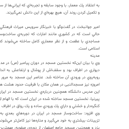
به اعتقاد يك معمار، با وجود سابقه و تجربه‌اي كه ايراني‌ها از
و تكميل كردن روند آن، هيچ بهره‌اي از اين دانش نمي‌گيرند.
امير جوانبخت در گفت‌وگو با خبرنگار سرويس ميراث فرهنگي خب
مساجدي با عظمت و از نظر معماري كامل ساخته مي‌شوند كه 
اسلامی است.
مدينه
وي با بيان اين‌كه نخستين مسجد در دوران پيامبر (ص) در مدي
روبه‌روي در ورودي آن ساخته شد. عناصر اين مسجد به مرور 
امروزه نیز مسجدالنبی در همان مکان با ظرفیت حدود هشت هزا
اين مدرس دانشگاه همچنين درباره‌ي نخستين مسجد در ايران ا
پيرنيا، نخستين مسجد ساخته شده در ايران است كه با الهام از
كنگره‌دار و خشتي و داراي يك ورودي ساده و يك رواق در اطراف ح
وي افزود: ساخت‌وساز مسجد در ايران در دوره‌هاي بعدي به 
تزيينات بيشتري به خود مي‌گيرد و مناره‌ها نيز كامل‌تر مي‌ش
يزد و همچنين مسجد جامع اصفهان از دوره‌ي صفويه، مهمترين