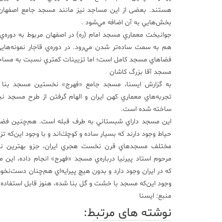
هستند. بعضی از این مساجد نيز مانند مسجد جامع اصفهان 
بخش‌هايي به آن اضافه مي‌شود .
جوانبخت معماري مسجد امام (ره) در اصفهان مربوط به دوره‌ي ص
هم به سمت ساده‌تر شدن مي‌رود. در دوره‌ي قاجار نمونه‌ها
فضا‌هاي مسجد كامل است؛ اما تزيينات كمتري نسبت به مساجد د
مسجد آقا بزرگ كاشان
به گزارش ايسنا، مسجد جامع «فهرج» نخستين مسجد بنا ش
تجربه‌هاي معماري كهن ايران و الهام گرفتن از طرح مسجد 
ساخته شده است.
اين مسجد داراي شبستاني به طرف قبله است. هم‌چنين فضاه
حياط وجود دارند كه بسيار ساده و كوچك‌اند و با وجود اين‌كه ت
مختلف مسجدهاي قرن نخست هجري ايران، جزو بهترين نمون
مرحوم استاد پيرنيا درباره‌ي مسجد «فهرج» انجام داده، ا
كه در ايران وجود دارد و بدون هيچ پيرايه‌اي هم‌چنان دست‌نخو
وجود اين‌كه مسجد با خشت و گل بنا شده، هنوز قابل استفاده
منبع: ایسنا
نوشته های مرتبط: