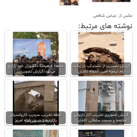
عکس از: عباس شافعی
نوشته های مرتبط:
گزارش تصویری از نشت آب در پشت
جامعه فرهیخته دلسوزان خود را ارج
بام تیمچه امین الدوله کاشان
می‌نهد/گزارش تصویری…
گزارش تصویری تخریب آثار تاریخی
لحظه تخریب سردرب کاروانسرای
مدرسه و مسجد سلطانی کاشان!
بازار نطنز در پی زلزله امروز