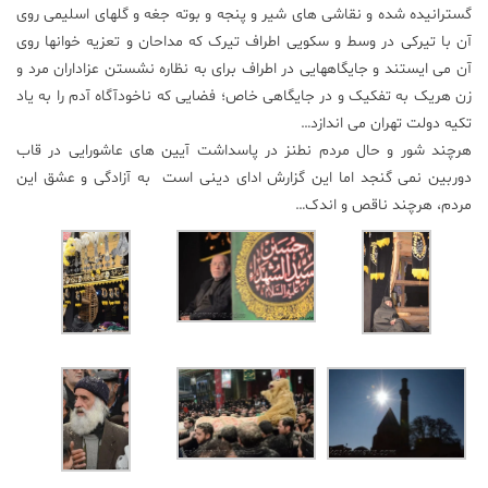
گسترانیده شده و نقاشی های شیر و پنجه و بوته جغه و گلهای اسلیمی روی
علم
آن با تیرکی در وسط و سکویی اطراف تیرک که مداحان و تعزیه خوانها روی
و
آن می ایستند و جایگاههایی در اطراف برای به نظاره نشستن عزاداران مرد و
فناوری
زن هریک به تفکیک و در جایگاهی خاص؛ فضایی که ناخودآگاه آدم را به یاد
تکیه دولت تهران می اندازد…
عکس
هرچند شور و حال مردم نطنز در پاسداشت آیین های عاشورایی در قاب
دوربین نمی گنجد اما این گزارش ادای دینی است به آزادگی و عشق این
مردم، هرچند ناقص و اندک…
پادکست
مجله
فرهنگی
و
هنری