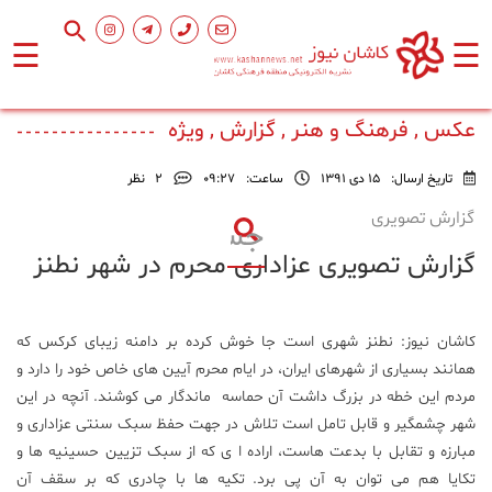
☰
☰
صفحه
اصلی
عکس , فرهنگ و هنر , گزارش , ویژه
تاریخ ارسال:
15 دی 1391
ساعت:
۰۹:۲۷
2
نظر
اجتماعی
گزارش تصویری
گزارش تصویری عزاداری محرم در شهر نطنز
فرهنگ
و
هنر
کاشان نیوز: نطنز شهری است جا خوش کرده بر دامنه زیبای کرکس که
همانند بسیاری از شهرهای ایران، در ایام محرم آیین های خاص خود را دارد و
ورزشی
مردم این خطه در بزرگ داشت آن حماسه ماندگار می کوشند. آنچه در این
شهر چشمگیر و قابل تامل است تلاش در جهت حفظ سبک سنتی عزاداری و
محیط
مبارزه و تقابل با بدعت هاست، اراده ا ی که از سبک تزیین حسینیه ها و
زیست
تکایا هم می توان به آن پی برد. تکیه ها با چادری که بر سقف آن