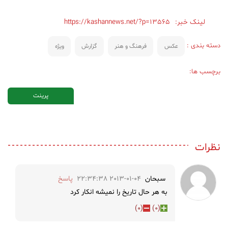
لینک خبر:
https://kashannews.net/?p=13565
دسته بندی :
عکس
فرهنگ و هنر
گزارش
ویژه
برچسب ها:
پرینت
نظرات
سبحان
2013-01-04 22:34:38
پاسخ
به هر حال تاریخ را نمیشه انکار کرد
)
0
(
)
0
(