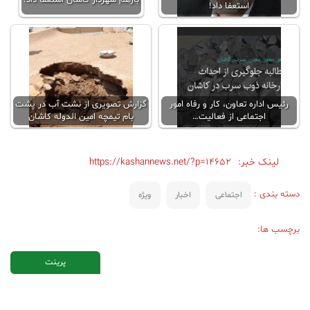
استعفا داد!
رئیس اداره تعاون، کار و رفاه امور
گزارش تصویری از نشت آب در پشت
اجتماعی از فعالیت…
بام تیمچه امین الدوله کاشان
لینک خبر:
https://kashannews.net/?p=14652
دسته بندی :
اجتماعی
اخبار
ویژه
برچسب ها:
پرینت