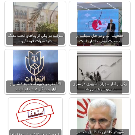
جمعیت اتباع در حال سبقت از
سرقت در یکی از بناهای تحت تملک
جمعیت بومی کاشان است
اداره میراث فرهنگی،…
یکی از آثار سهراب سپهری در سرای
۱۳۱ نفر در حوزه انتخابیه کاشان و
عامری‌ها رونمایی شد
آران‌و‌بیدگل ثبت نام کردند
شهردار کاشان به دلایل شخصی
بازهم شهردار کاشان استعفا داد!