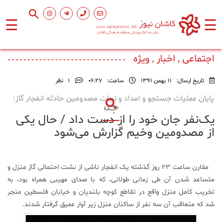
☰
☰
صفحه
اصلی
اجتماعی , اخبار , ویژه
تاریخ ارسال:
11 بهمن 1391
ساعت:
۰۶:۲۷
1
نظر
اجتماعی
پایان عملیات جستجو و امداد و نجات مصدومین حادثه انفجار گاز:
یک‌نفر جان خود را از دست داد / حال یکی
فرهنگ
و
از مصدومین وخیم گزارش می‌شود
هنر
مقارن ساعت ۲۳ روز گذشته یک انفجار ناشی از نشت احتمالی گاز منزل و
ورزشی
متساعد شدن آن طی زمانی طولانی، که با صدای مهیبی همراه بود، به
تخریب کامل منزل واقع در تقاطع کوچه بلندیان و خیابان فلسطین منجر
محیط
شد که متعاقب آن سه نفر از ساکنان منزل زیر آوار عمیق گرفتار شدند.
زیست