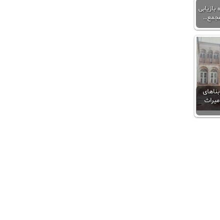
 بازیابی
مجمع…
ناهای
میراث