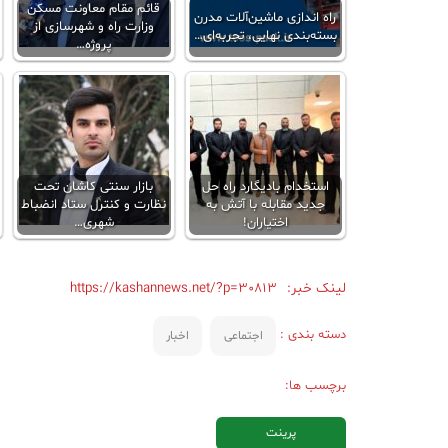
قائم مقام معاونت مسکن
راه اندازی ماشین‌آلات مدرن
وزارت راه و شهرسازی از
بسته‌بندی نهایی، تجربه‌ای…
پروژه…
استخدام بادیگارد راه حل
بازار سنتی کاشان تحت
جدید مقابله با آتش به
نظارت و کنترل ستاد انضباط
اختیاران!
شهری…
لینک خبر:
https://kashannews.net/?p=30813
دسته بندی :
اجتماعی
اخبار
برچسب ها:
پرینت