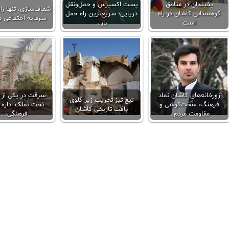
یخبندان در مناطق
پست اکسپرس و حمل‌ونقل
شفاف‌سازی، تنها راه
کوهستانی کاشان در راه
دریایی؛ سریع‌ترین راه حمل
سرمایه اجتماعی 
است
بار…
زورخانه‌های کاشان نماد
سرقت در یکی از ب
تیغ تیز تخریب زیر گلوی
فرهنگ، سخت‌کوشی و
تحت تملک اداره 
بافت تاریخی کاشان
مقاومت مردم…
فرهنگی،…