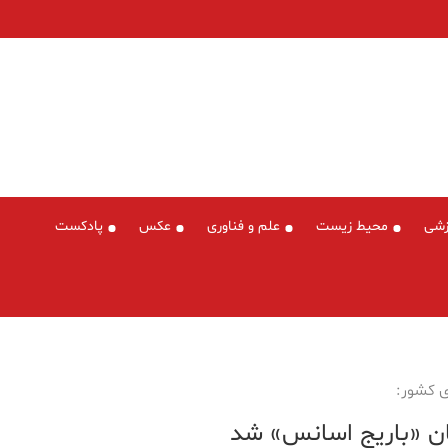
زشی
محیط زیست
علم و فناوری
عکس
پادکست
ی کشور:
ن «باریج اسانس» شد