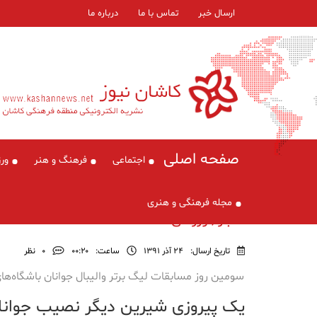
ارسال خبر
تماس با ما
درباره ما
صفحه اصلی
اجتماعی
فرهنگ و هنر
ور
مجله فرهنگی و هنری
اخبار , ورزشی
تاریخ ارسال:
24 آذر 1391
ساعت:
۰۰:۲۰
0
نظر
سومین روز مسابقات لیگ بر‌تر والیبال جوانان باشگاه‌ها
یک پیروزی شیرین دیگر نصیب جوانا