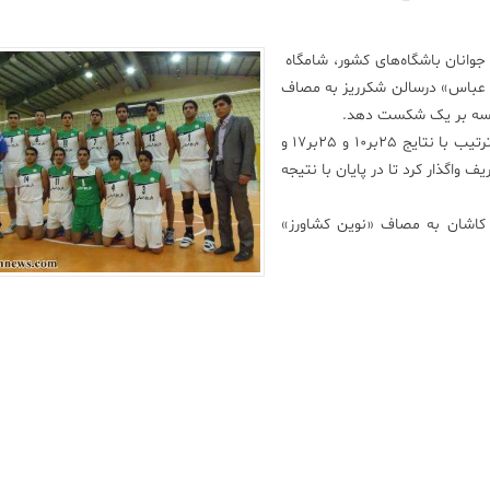
جوانان باشگاه‌های کشور، شامگاه
ر عباس» درسالن شکرریز به مصاف
جه سه بر یک شکست دهد.
در این دیدار «باریج اسانس» گیم‌های اول و سوم و چهارم به ترتیب با نتایج ۲۵بر۱۰ و ۲۵بر۱۷ و
 میدان بود و گیم دوم را با نتیجه ۲۵بر۲۳ به حریف واگذار کرد تا در پایان با نتیجه
۱۶دقیقه در سالن تختی کاشان به مصاف «نوین کشاورز»