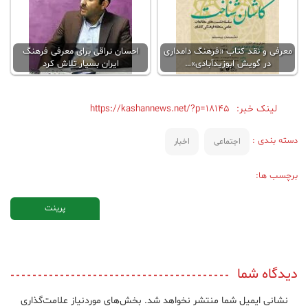
معرفی و نقد کتاب «فرهنگ دامداری
احسان نراقی برای معرفی فرهنگ
در گویش ابوزیدآبادی»…
ایران بسیار تلاش کرد
لینک خبر:
https://kashannews.net/?p=18145
دسته بندی :
اجتماعی
اخبار
برچسب ها:
پرینت
دیدگاه شما
نشانی ایمیل شما منتشر نخواهد شد.
بخش‌های موردنیاز علامت‌گذاری