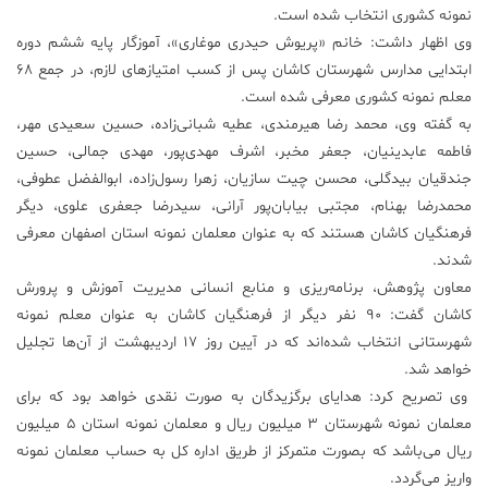
نمونه کشوری انتخاب شده است.
علم
وی اظهار داشت: خانم «پریوش حیدری موغاری»، آموزگار پایه ششم دوره
و
ابتدایی مدارس شهرستان کاشان پس از کسب امتیازهای لازم، در جمع ۶۸
فناوری
معلم نمونه کشوری معرفی شده است.
به گفته وی، محمد رضا هیرمندی، عطیه شبانی‌زاده، حسین سعیدی مهر،
عکس
فاطمه عابدینیان، جعفر مخبر، اشرف مهدی‌پور، مهدی جمالی، حسین
جندقیان بیدگلی، محسن چیت سازیان، زهرا رسول‌زاده، ابوالفضل عطوفی،
محمدرضا بهنام، مجتبی بیابان‌پور آرانی، سیدرضا جعفری علوی، دیگر
پادکست
فرهنگیان کاشان هستند که به عنوان معلمان نمونه استان اصفهان معرفی
شدند.
مجله
معاون پژوهش، برنامه‌ریزی و منابع انسانی مدیریت آموزش و پرورش
فرهنگی
کاشان گفت: ۹۰ نفر دیگر از فرهنگیان کاشان به عنوان معلم نمونه
و
هنری
شهرستانی انتخاب شده‌اند که در آیین روز ۱۷ اردیبهشت از آن‌ها تجلیل
خواهد شد.
وی تصریح کرد: هدایای برگزیدگان به صورت نقدی خواهد بود که برای
معلمان نمونه شهرستان ۳ میلیون ریال و معلمان نمونه استان ۵ میلیون
ریال می‌باشد که بصورت متمرکز از طریق اداره کل به حساب معلمان نمونه
واریز می‌گردد.