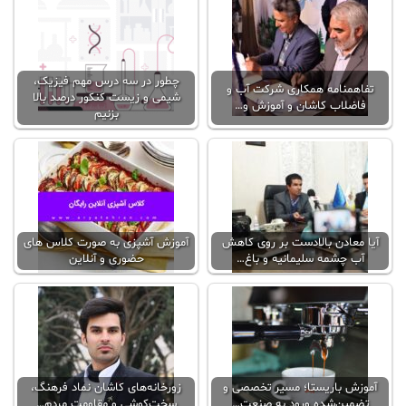
چطور در سه درس مهم فیزیک،
تفاهمنامه همکاری شرکت آب و
شیمی و زیست کنکور درصد بالا
فاضلاب کاشان و آموزش و…
بزنیم
آیا معادن بالادست بر روی کاهش
آموزش آشپزی به صورت کلاس‌ های
آب چشمه سلیمانیه و باغ…
حضوری و آنلاین
آموزش باریستا؛ مسیر تخصصی و
زورخانه‌های کاشان نماد فرهنگ،
تضمین‌شده ورود به صنعت…
سخت‌کوشی و مقاومت مردم…