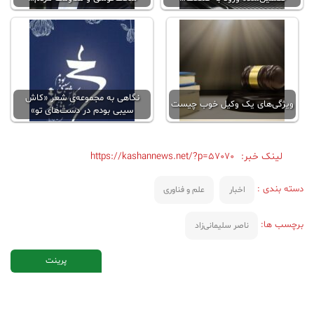
نگاهی به مجموعه‌ی شعر «کاش
ویژگی‌های یک وکیل خوب چیست
سیبی بودم در دست‌های تو»
لینک خبر:
https://kashannews.net/?p=57070
دسته بندی :
اخبار
علم و فناوری
برچسب ها:
ناصر سلیمانی‌‌زاد
پرینت