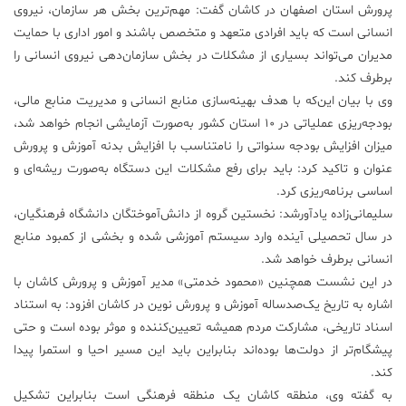
پرورش استان اصفهان در کاشان گفت: مهم‌ترین بخش هر سازمان، نیروی
علم
انسانی است که باید افرادی متعهد و متخصص باشند و امور اداری با حمایت
و
مدیران می‌تواند بسیاری از مشکلات در بخش سازمان‌دهی نیروی انسانی را
فناوری
برطرف کند.
وی با بیان این‌که با هدف بهینه‌سازی منابع انسانی و مدیریت منابع مالی،
عکس
بودجه‌ریزی عملیاتی در ۱۰ استان کشور به‌صورت آزمایشی انجام خواهد شد،
میزان افزایش بودجه سنواتی را نامتناسب با افزایش بدنه آموزش و پرورش
عنوان و تاکید کرد: باید برای رفع مشکلات این دستگاه به‌صورت ریشه‌ای و
پادکست
اساسی برنامه‌ریزی کرد.
سلیمانی‌زاده یادآورشد: نخستین گروه از دانش‌آموختگان دانشگاه فرهنگیان،
مجله
در سال تحصیلی آینده وارد سیستم آموزشی شده و بخشی از کمبود منابع
فرهنگی
انسانی برطرف خواهد شد.
و
در این نشست همچنین «محمود خدمتی» مدیر آموزش و پرورش کاشان با
هنری
اشاره به تاریخ یک‌صدساله آموزش و پرورش نوین در کاشان افزود: به استناد
اسناد تاریخی، مشارکت مردم همیشه تعیین‌کننده و موثر بوده است و حتی
پیشگام‌تر از دولت‌ها بوده‌اند بنابراین باید این مسیر احیا و استمرا پیدا
کند.
به گفته وی، منطقه کاشان یک منطقه فرهنگی است بنابراین تشکیل