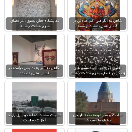
نگاهی به آثار علی اکبر صادقی در
نمایشگاه «علی رضوی» در فضای
فضای هنری هشت چشمه
هنری هشت چشمه
تعلیق حروف یا سیاه مشق های
نگاهی به آثار به نمایش درآمده در
زندگی در فضای هنری هشت چشمه
فضای هنری «لیکه»
ساخت و ساز عرصه بقعه تاریخی
عملیات ساخت دهانه دوم پل راوند
ابولولو متوقف شد
آغاز شده است