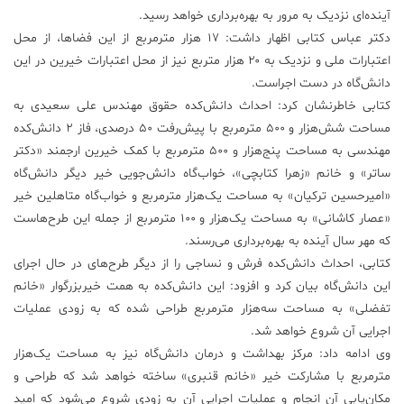
آینده‌ای نزدیک به مرور به بهره‌برداری خواهد رسید.
علم
دکتر عباس کتابی اظهار داشت: ۱۷ هزار مترمربع از این فضا‌ها، از محل
و
اعتبارات ملی و نزدیک به ۲۰ هزار متربع نیز از محل اعتبارات خیرین در این
فناوری
دانش‌گاه در دست اجراست.
کتابی خاطرنشان کرد: احداث دانش‌کده حقوق مهندس علی سعیدی به
عکس
مساحت شش‌هزار و ۵۰۰ مترمربع با پیش‌رفت ۵۰ درصدی، فاز ۲ دانش‌کده
مهندسی به مساحت پنج‌هزار و ۵۰۰ مترمربع با کمک خیرین ارجمند «دکتر
پادکست
سا‌تر» و خانم «زهرا کتابچی»، خواب‌گاه دانش‌جویی خیر دیگر دانش‌گاه
«امیرحسین ترکیان» به مساحت یک‌هزار متر‌مربع و خواب‌گاه متاهلین خیر
«عصار کاشانی» به مساحت یک‌هزار و ۱۰۰ مترمربع از جمله این طرح‌هاست
مجله
که مهر سال آینده به بهره‌برداری می‌رسند.
فرهنگی
و
کتابی، احداث دانش‌کده فرش و نساجی را از دیگر طرح‌های در حال اجرای
هنری
این دانش‌گاه بیان کرد و افزود: این دانش‌کده به همت خیربزرگوار «خانم
تفضلی» به مساحت سه‌هزار مترمربع طراحی شده که به زودی عملیات
اجرایی آن شروع خواهد شد.
وی ادامه داد: مرکز بهداشت و درمان دانش‌گاه نیز به مساحت یک‌هزار
متر‌مربع با مشارکت خیر «خانم قنبری» ساخته خواهد شد که طراحی و
مکان‌یابی آن انجام و عملیات اجرایی آن به زودی شروع می‌شود که امید