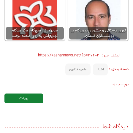
نوروز باستانی و جشن رپیدون‌گاه بر
مدیری که هیچ‌گاه، مگر هنگام
دوست‌داران آسمان…
تودیع‌اش به روی صحنه نرفت
لینک خبر:
https://kashannews.net/?p=27402
دسته بندی :
اخبار
علم و فناوری
برچسب ها:
پرینت
دیدگاه شما