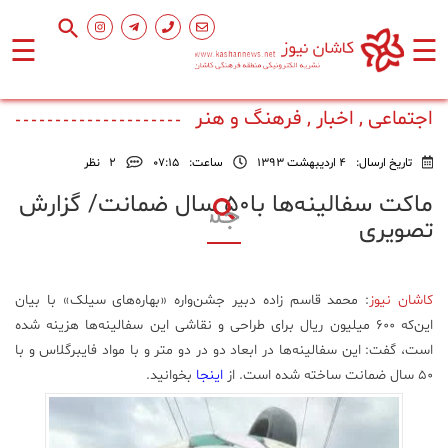
☰
☰
صفحه
اصلی
اجتماعی , اخبار , فرهنگ و هنر
تاریخ ارسال:
4 اردیبهشت 1393
ساعت:
۰۷:۱۵
2
نظر
اجتماعی
ماکت سفالینه‌ها با۵۰ سال ضمانت/ گزارش
تصویری
فرهنگ
و
هنر
کاشان نیوز
: محمد قاسم زاده دبیر جشن‌واره «بهاره‌های سیلک» با بیان
این‌که ۶۰۰ میلیون ریال برای طراحی و نقاشی این سفالینه‌ها هزینه شده
ورزشی
است، گفت: این سفالینه‌ها در ابعاد دو در دو متر و با مواد فایبرگلاس و با
۵۰ سال ضمانت ساخته شده است. از
اینجا
بخوانید.
محیط
زیست