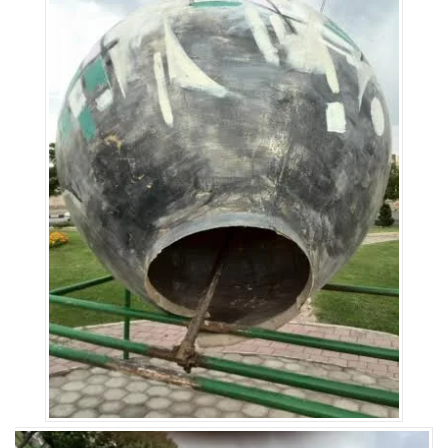
علم
و
فناوری
عکس
پادکست
مجله
فرهنگی
و
هنری