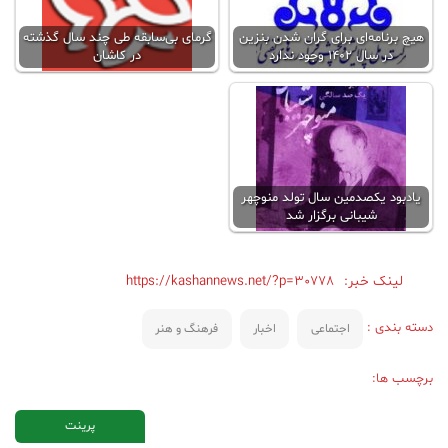
هیچ برنامه‌ای برای گران شدن بنزین
گرمای بی‌سابقه طی چند سال گذشته
در سال 1402 وجود ندارد
در کاشان
یادبود یکصدمین سال تولد منوچهر
شیبانی برگزار شد
لینک خبر:
https://kashannews.net/?p=30778
دسته بندی :
اجتماعی
اخبار
فرهنگ و هنر
برچسب ها:
پرینت