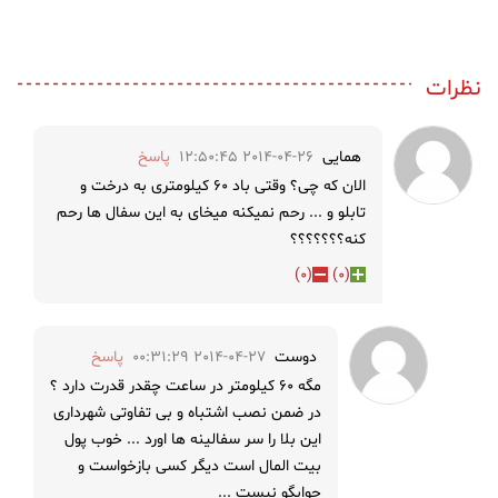
نظرات
همایی
2014-04-26 12:50:45
پاسخ
الان که چی؟ وقتی باد 60 کیلومتری به درخت و
تابلو و ... رحم نمیکنه میخای به این سفال ها رحم
کنه؟؟؟؟؟؟؟
)
0
(
)
0
(
دوست
2014-04-27 00:31:29
پاسخ
مگه 60 کیلومتر در ساعت چقدر قدرت دارد ؟
در ضمن نصب اشتباه و بی تفاوتی شهرداری
این بلا را سر سفالینه ها اورد ... خوب پول
بیت المال است دیگر کسی بازخواست و
جوابگو نیست ...