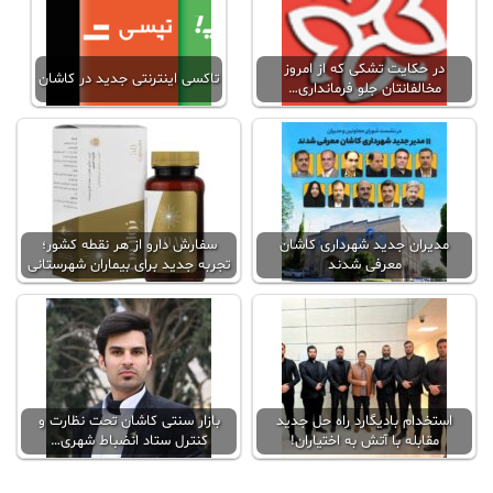
در حکایت تشکی که از امروز
تاکسی اینترنتی جدید در کاشان
مخالفانتان جلو فرمانداری…
مدیران جدید شهرداری کاشان
سفارش دارو از هر نقطه کشور؛
معرفی شدند
تجربه جدید برای بیماران شهرستانی
استخدام بادیگارد راه حل جدید
بازار سنتی کاشان تحت نظارت و
مقابله با آتش به اختیاران!
کنترل ستاد انضباط شهری…