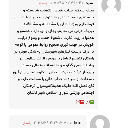
سید
2014-12-30 10:50:45
پاسخ
سلام علیکم جناب رفیعی انتصاب شایسته و
بایسته ی حضرت عالی به عنوان مدیر روابط عمومی
فرمانداری ویژه کاشان را مشفقانه و مشتاقانه
تبریک عرض می نمایم. رجای واثق دارد ، همسو و
همنوا با زیت فکرت ، شموخ همت و رسوخ درایت
خویش در جهت گیری صحیح روابط عمومی با توجه
به درک درست نیازهای شهرستان به شکل موثر، در
راستای تنظیم تعامل با مردم ، اثرات مطلوبی بر
روابط عمومی گذارده و به اهداف متعالی دست
یابید.از درگاه حضرت سبحان ، تداوم تعالی و توفیق
، سعادت و سیادت جناب عالی را مسالت دارد. و
کان فضل الله علیک عظیماکمیسیون فرهنگی
اجتماعی ورزشی شورای اسلامی شهر کاشان
)
0
(
)
0
(
admin
2014-12-30 11:38:29
پاسخ