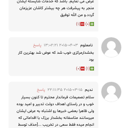
عرض می نمایم. باشد که خدمات شایسته ایشان
منجر به پیشرفت هر چه بیشتر کاشان عزیزمان
گردد.و من الله توفیق
)
1
(
)
0
(
نامعلوم
2015-04-03 13:02:21
پاسخ
بخشدارمرکزی خوب شد که عوض شد بهترین کار
بود
)
0
(
)
1
(
ندیم
2015-03-15 22:11:35
پاسخ
سلام تصمیمات فرماندار محترم تا کنون بسیار
خوب و در راستای اهداف دولت تدبیر و امید بوده
ولی ظاهرا بعضی خبرها رو اشتباه به عرض ایشان
میرسانند متاسفانه بخشدار برزک با اقداماتی که
انجام میده فقط سعی در تخریب ...[حذف توسط