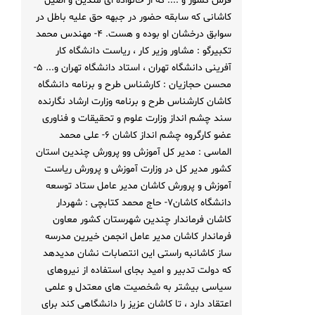
فرش کشور و .... که از خانواده ای متدین و اصیل
کاشانی که سابقه حضور در جبهه حق علیه باطل در
سوابق درخشان او بوده و هست. ۴- مهندس محمد
تکبیرگو : مشاور وزیر کار ، ریاست دانشگاه کار
آفرینی دانشگاه تهران ، استاد دانشگاه تهران و... ۵-
محسن حجازیان : کارشناس طرح و برنامه دانشگاه
کاشان کارشناس طرح و برنامه وزارت ارشاد نگارنده
سند چشم انداز وزارت علوم و تحقیقات و فناوری
عضو کارگروه چشم انداز کاشان ۶- علی محمد
الماسی : مدیر کل آموزش وو پرورش چندین استان
کشور مدیر کل در وزارت آموزش و پرورش ریاست
آموزش و پرورش کاشان مدیر عامل ستاد توسعه
دانشگاه کاشان۷- حاج محمد کتابچی : شهردار
کاشان فرماندار چندین شهرستان کشور معاون
فرماندار کاشان مدیر عامل انجمن خیرین مدرسه
ساز کاشانبه راستی این انتصابات نشان مدیدهد
که دولت تدبیر و امید بجای استفاده از نیروهای
سیاسی بیشتر به شخصیت های معتدل و علمی
اعتقاد دارد ، تا کاشان عزیز را دانشگاهی کند برای