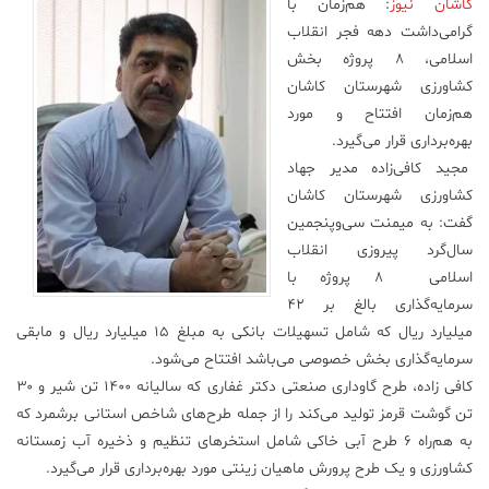
کاشان نیوز
: هم‌زمان با
گرامی‌داشت دهه فجر انقلاب
علم
و
اسلامی، ۸ پروژه بخش
فناوری
کشاورزی شهرستان کاشان
هم‌ز‌مان افتتاح و مورد
بهره‌برداری قرار می‌گیرد.
عکس
مجید کافی‌زاده مدیر جهاد
کشاورزی شهرستان کاشان
پادکست
گفت: به میمنت سی‌وپنجمین
سال‌گرد پیروزی انقلاب
مجله
اسلامی ۸ پروژه با
فرهنگی
سرمایه‌گذاری بالغ بر ۴۲
و
میلیارد ریال که شامل تسهیلات بانکی به مبلغ ۱۵ میلیارد ریال و مابقی
هنری
سرمایه‌گذاری بخش خصوصی می‌باشد افتتاح می‌‌شود.
کافی زاده، طرح گاوداری صنعتی دکتر غفاری که سالیانه ۱۴۰۰ تن شیر و ۳۰
تن گوشت قرمز تولید می‌کند را از جمله طرح‌های شاخص استانی برشمرد که
به هم‌راه ۶ طرح آبی خاکی شامل استخر‌های تنظیم و ذخیره آب زمستانه
کشاورزی و یک طرح پرورش ماهیان زینتی مورد بهره‌برداری قرار می‌گیرد.