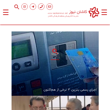
☰
☰
صفحه
اصلی
اجتماعی
فرهنگ
و
هنر
ورزشی
اجرای رسمی بنزین ۳ نرخی از هم‌اکنون
محیط
زیست