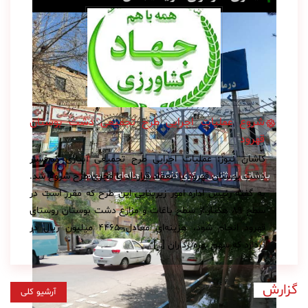
شروع عملیات اجرایی طرح تجمیعی دشت بوستان
قهرود
کاشان نیوز: عملیات اجرایی طرح تجمیعی آبیاری کم‌فشار
بازسازی اورژانس مرکزی کاشان در هاله‌ای از ابهام
دشت بوستان قهرود با انعقاد قرارداد با مجری طرح شروع شد.
به گفته رئیس اداره امور زیربنایی این طرح که مقرر است در
سطح ۸۹ هکتار از سطح باغات و مزارع دشت بوستان روستای
قهرود انجام شود، هزینه‌ای معادل ۴۴۶۵ میلیون ریال در
بردارد که سهم بهره‌برداران […]
گزارش
آرشیو کلی