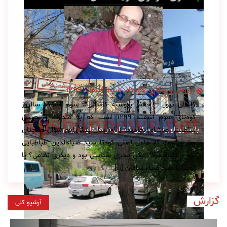
بررسی و واکاوی کودتای سوم اسفند ۱۲۹۹
کاشان نیوز – جعفر پیوسته کاشانی*: سوم اسفند سالروز
کودتای سوم اسفند ۱۲۹۹ است که به صدارت و سپس
بازسازی اورژانس مرکزی کاشان در هاله‌ای از ابهام
سلطنت رضاشاه انجامید. از ۱۰۱ سال پیش این سؤال همچنان
مطرح است که عامل اصلی کودتا سید ضیاءالدین طباطبایی
بود یا رضاقلدر؟ یکی مجری سیاسی بود و دیگری نظامی؟ یا
کودتا را سید ضیاء سامان […]
گزارش
آرشیو کلی