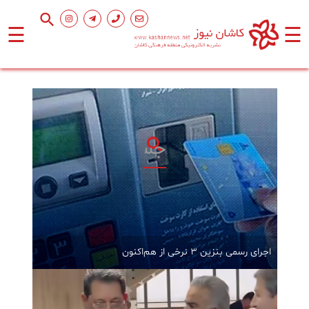
☰
☰
صفحه
اصلی
اجتماعی
فرهنگ
و
هنر
ورزشی
اجرای رسمی بنزین ۳ نرخی از هم‌اکنون
محیط
زیست