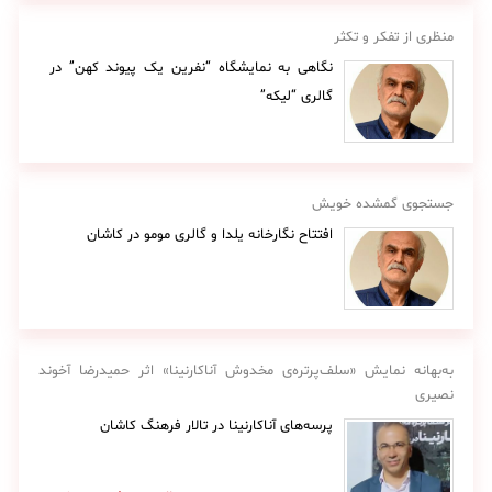
منظری از تفکر و تکثر
نگاهی به نمایشگاه “نفرین یک پیوند کهن” در
گالری “لیکه”
جستجوی گمشده خویش
افتتاح نگارخانه یلدا و گالری مومو در کاشان
به‌بهانه نمایش «سلف‌پرتره‌ی مخدوش آناکارنینا» اثر حمیدرضا آخوند
نصیری
پرسه‌های آناکارنینا در تالار فرهنگ کاشان