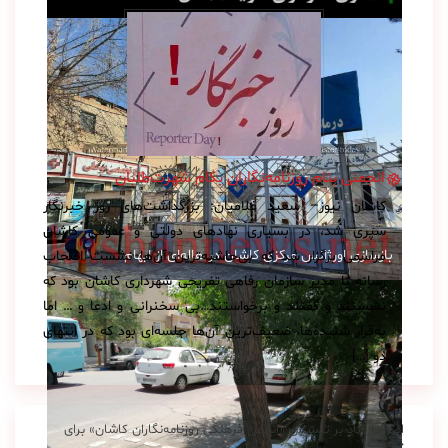
انجمنی بنام روزنامه‌نگاران بکام شهرت‌طلبان
کاشان نیوز– سعید غلامیان: بزرگداشت‌های روز خبرنگار
سپری شد، در بسیاری نهادهای دولتی و عمومی کاشان
بازسازی اورژانس مرکزی کاشان در هاله‌ای از ابهام
مراسمی برگزار شد که بی‌حاشیه‌ترین آن‌ها نشست اصحاب
رسانه با مدیر سازمان رفاهی تفریحی شهرداری کاشان بود که
نشستند و گفتند و برخواستند…بی سخنرانی و ادعا و … اما
به‌قرار شنیده‌ها، ضعیف‌ترین آن‌ها جلسه‌ای بود که در انتهای
دو […]
اصرار ارشاد بر تأسیس «انجمن فرهنگی روزنامه‌نگاران کاشان» برای
چیست؟