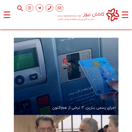
☰
☰
صفحه
اصلی
اجتماعی
فرهنگ
و
هنر
ورزشی
اجرای رسمی بنزین ۳ نرخی از هم‌اکنون
محیط
زیست