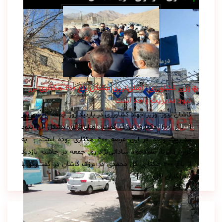
وزیر کشاورزی: اصلی‌ترین مشکل باغ ۴۰۰ هکتاری برزک
نبود مدیریت واحد است
کاشان نیوز: وزیر جهاد کشاورزی در بازدید روز جمعه ۱۹ شهریور
بازسازی اورژانس مرکزی کاشان در هاله‌ای از ابهام
از باغ ۴۰۰ هکتاری برزک گفت: اصلی‌ترین مشکل آن نبود
مدیریت واحد در این عرصه ۴۰۰ هکتاری بوده‌ است. به
گزارش ایرنا، سیدجواد ساداتی‌نژاد روز جمعه در حاشیه بازدید
از باغ ۴۰۰ هکتاری گل محمدی در برزک کاشان در گفت‌وگو با
خبرنگاران افزود: […]