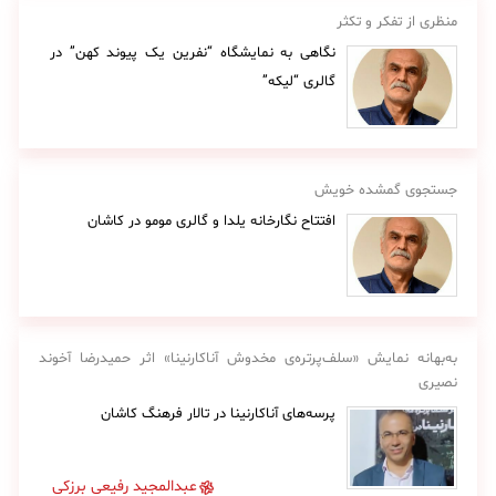
منظری از تفکر و تکثر
نگاهی به نمایشگاه “نفرین یک پیوند کهن” در
گالری “لیکه”
جستجوی گمشده خویش
افتتاح نگارخانه یلدا و گالری مومو در کاشان
به‌بهانه نمایش «سلف‌پرتره‌ی مخدوش آناکارنینا» اثر حمیدرضا آخوند
نصیری
پرسه‌های آناکارنینا در تالار فرهنگ کاشان
عبدالمجید رفیعی برزکی