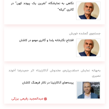
نگاهی به نمایشگاه “نفرین یک پیوند کهن” در
گالری “لیکه”
جستجوی گمشده خویش
افتتاح نگارخانه یلدا و گالری مومو در کاشان
به‌بهانه نمایش «سلف‌پرتره‌ی مخدوش آناکارنینا» اثر حمیدرضا آخوند
نصیری
پرسه‌های آناکارنینا در تالار فرهنگ کاشان
عبدالمجید رفیعی برزکی