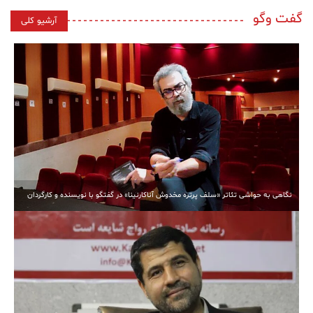
گفت وگو
آرشیو کلی
نگاهی به حواشی تئاتر «سلف پرتره مخدوش آناکارنینا» در گفتگو با نویسنده و کارگردان