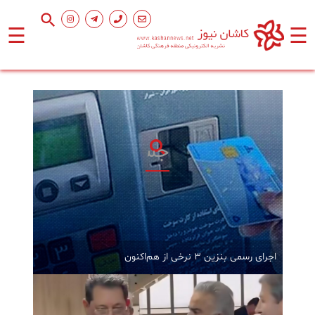
☰
☰
صفحه
اصلی
اجتماعی
فرهنگ
و
هنر
ورزشی
اجرای رسمی بنزین ۳ نرخی از هم‌اکنون
محیط
زیست