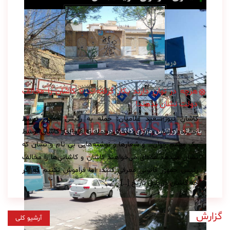
هرچه در توان دارند بکار گرفته‌اند تا کاشان را مخالف
دولت نشان بدهند!
کاشان نیوز-سعید غلامیان: حمله به رئیس جمهور توسط
بازسازی اورژانس مرکزی کاشان در هاله‌ای از ابهام
نماینده کاشان و آران و بیدگل، حمله به فرماندار کاشان توسط
یک معمم جوان… و شعارها و نوشته‌هایی بی نام و نشان که
نشان میدهد عده‌‌ای می‌خواهند کاشان و کاشانی‌ها را مخالف
رئیس جمهور قانونی معرفی کنند. اما فراموش نکنیم که اگر
چه کاشان در طول تاریخ […]
گزارش
آرشیو کلی