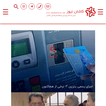
☰
☰
صفحه
اصلی
اجتماعی
فرهنگ
و
هنر
ورزشی
اجرای رسمی بنزین ۳ نرخی از هم‌اکنون
محیط
زیست