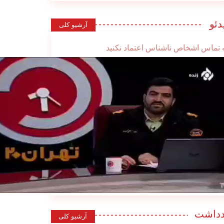
دئو
آرشیو کلی
 تماس اشخاص ناشناس اعتماد نکنید
دداشت
آرشیو کلی