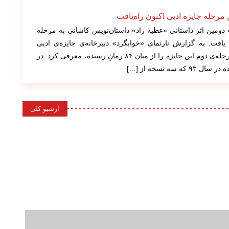
مرحله جایزه ادبی اکنون راه‌یافت
 دومین اثر داستانی «عطیه راد» داستان‌نویس کاشانی به مرحله
 یافت. به گزارش تارنمای «خوابگرد» دبیرخانه‌ی جایزه‌ی ادبی
«اکنون» ۲۰ اثر راه‌یافته به مرحله‌ی دوم این جایزه را از میان ۸۴ رمانِ رسیده، معرفی کرد. در
 سه نسخه از […]
آرشیو کلی