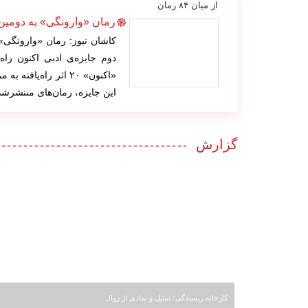
از میان ۸۴ رمان
رمان «وارونگی» به دومین 
کاشان نیوز: رمان «وارونگی»
دوم جایزه‌ی ادبی اکنون راه
این جایزه، رمان‌های منتشرشده در سال ۹۳ که
گزارش
کارخانه ریسندگی؛ تمثیل و نمادی از زوال