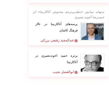
به‌بهانه نمایش «سلف‌پرتره‌ی مخدوش آناکارنینا» اثر
حمیدرضا آخوند نصیری
پرسه‌های آناکارنینا در تالار
فرهنگ کاشان
عبدالمجید رفیعی برزکی
پرتره حمید اخوندنصیری در
آناکارنینا
ابوالفضل نجیب