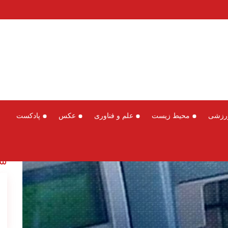
رزشی
محیط زیست
علم و فناوری
عکس
پادکست
سخ