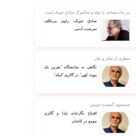
تیر ماه مصادف با تولد و سالمرگ صادق چوبک است:
صادق چوبک، راوی بی‌تکلف
سرشت آدمی
منظری از تفکر و تکثر
نگاهی به نمایشگاه “نفرین یک
پیوند کهن” در گالری “لیکه”
جستجوی گمشده خویش
افتتاح نگارخانه یلدا و گالری
مومو در کاشان