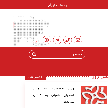
به وقت تهران
ن روز
آرشیو کلی
وزیر «صمت» هم مانند
اصفهان اهمیتی به کاشان
نمی‌دهد!