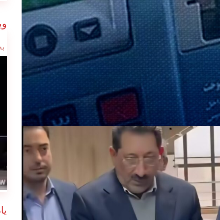
وی
به
یا