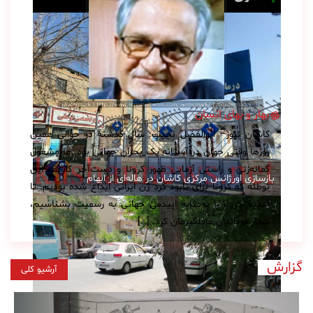
بهار و بهای انسان
کاشان نیوز– ابوالفضل نجیب: سال گذشته در حوالی همین
روزها وقتی جهان در آستانه یک بحران جهانی بود. ما مشغول
گمانه‌زنی و راستی آزمایی ظهور کرونا و دست‌آخر کاشف این
بازسازی اورژانس مرکزی کاشان در هاله‌ای از ابهام
توطئه که کرونا برای نابود کرد ژن ایرانی ابداع شده بودیم. تا
آمدیم کرونا را به‌مثابه اپیدمی جهانی به رسمیت بشناسیم،
شمار قربانیان غافلگیرمان کرد. […]
گزارش
آرشیو کلی