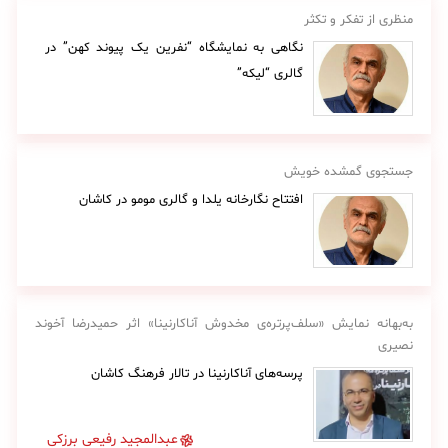
منظری از تفکر و تکثر
نگاهی به نمایشگاه “نفرین یک پیوند کهن” در
گالری “لیکه”
جستجوی گمشده خویش
افتتاح نگارخانه یلدا و گالری مومو در کاشان
به‌بهانه نمایش «سلف‌پرتره‌ی مخدوش آناکارنینا» اثر حمیدرضا آخوند
نصیری
پرسه‌های آناکارنینا در تالار فرهنگ کاشان
عبدالمجید رفیعی برزکی