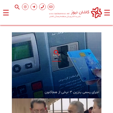
☰
☰
صفحه
اصلی
اجتماعی
فرهنگ
و
هنر
ورزشی
اجرای رسمی بنزین ۳ نرخی از هم‌اکنون
محیط
زیست