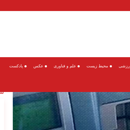
رزشی
محیط زیست
علم و فناوری
عکس
پادکست
سخ