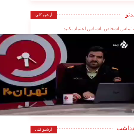
دئو
آرشیو کلی
 تماس اشخاص ناشناس اعتماد نکنید
دداشت
آرشیو کلی