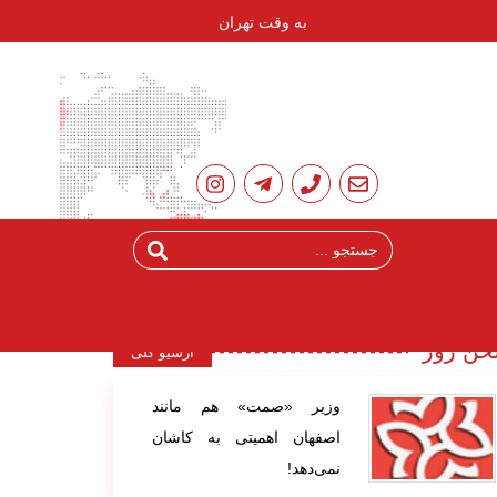
به وقت تهران
ن روز
آرشیو کلی
وزیر «صمت» هم مانند
اصفهان اهمیتی به کاشان
نمی‌دهد!