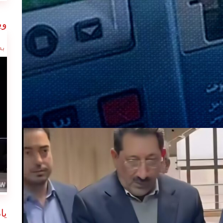
وی
به
یا