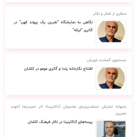
منظری از تفکر و تکثر
نگاهی به نمایشگاه “نفرین یک پیوند کهن” در
گالری “لیکه”
جستجوی گمشده خویش
افتتاح نگارخانه یلدا و گالری مومو در کاشان
به‌بهانه نمایش «سلف‌پرتره‌ی مخدوش آناکارنینا» اثر حمیدرضا آخوند
نصیری
پرسه‌های آناکارنینا در تالار فرهنگ کاشان