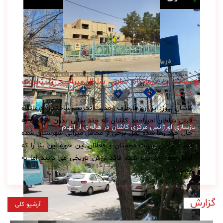
ساختمان درمانگاه سابق سلطان‌میراحمد را تخریب
نکنید
کاشان نیوز: این روزها حرف وحدیث تخریب ساختمان درمانگاه
قبلی سلطان امیراحمد کاشان که چند سالی بدون فعالیت به
بازسازی اورژانس مرکزی کاشان در هاله‌ای از ابهام
حال خود رها شده نقل برخی از محافل میراثی شهرستان شده
است. برخی میراث دوستان و فعالان این حوزه این بنا را که
اوایل دهه 50 برپا شده فاقد ارزش تاریخی می دانند اما به
جهت […]
گزارش
آرشیو کلی