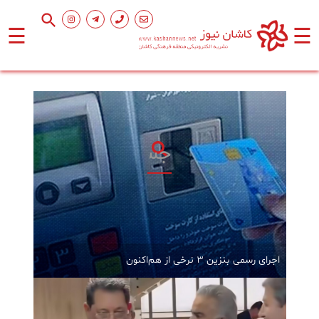
☰
☰
صفحه
اصلی
اجتماعی
فرهنگ
و
هنر
ورزشی
اجرای رسمی بنزین ۳ نرخی از هم‌اکنون
محیط
زیست