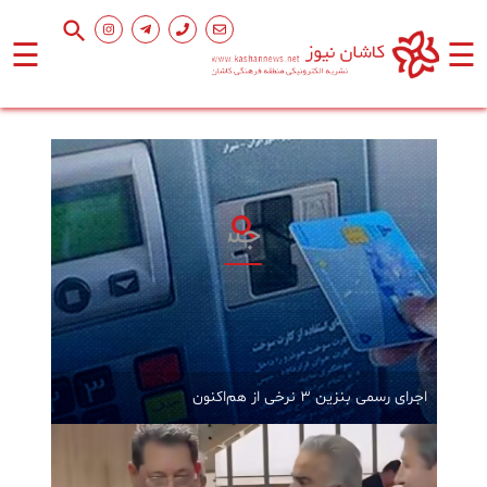
☰
☰
صفحه
اصلی
اجتماعی
فرهنگ
و
هنر
ورزشی
اجرای رسمی بنزین ۳ نرخی از هم‌اکنون
محیط
زیست