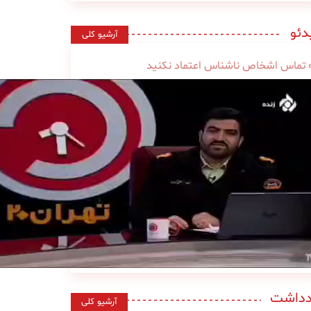
دئو
آرشیو کلی
 تماس اشخاص ناشناس اعتماد نکنید
دداشت
آرشیو کلی