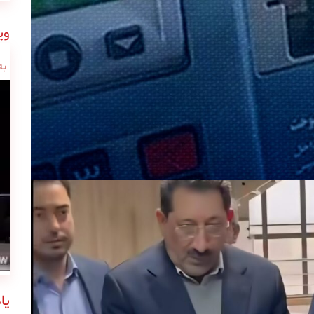
وی
به
یا