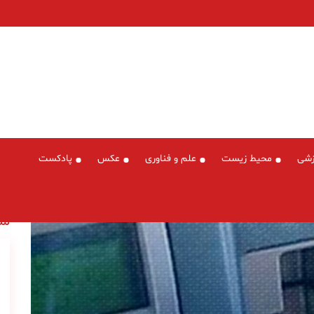
زشی
محیط زیست
علم و فناوری
عکس
پادکست
سخ