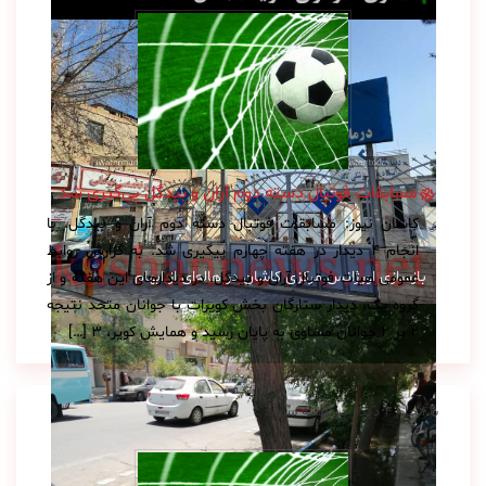
مسابقات فوتبال دسته دوم آران و بیدگل پی‌گیری شد
کاشان نیوز: مسابقات فوتبال دسته دوم آران و بیدگل، با
انجام ۴ دیدار در هفته چهارم پیگیری شد. به گزارش روابط
بازسازی اورژانس مرکزی کاشان در هاله‌ای از ابهام
عمومی هیات فوتبال آران و بیدگل، در دیدارهای این هفته و از
گروه یک، دیدار ستارگان بخش کویرات با جوانان متحد نتیجه
۲ بر ۲ جوانان مساوی به پایان رسید و همایش کویر، ۳ […]
با انجام ۴ دیدار در هفته سوم؛