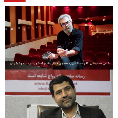
نگاهی به حواشی تئاتر «سلف پرتره مخدوش آناکارنینا» در گفتگو با نویسنده و کارگردان