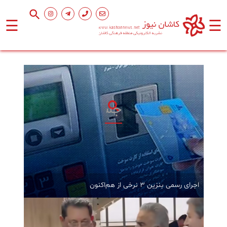
☰
☰
صفحه
اصلی
اجتماعی
فرهنگ
و
هنر
ورزشی
اجرای رسمی بنزین ۳ نرخی از هم‌اکنون
محیط
زیست