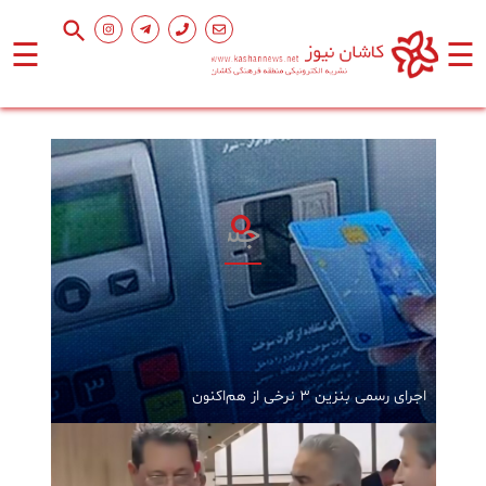
☰
☰
صفحه
اصلی
اجتماعی
فرهنگ
و
هنر
ورزشی
اجرای رسمی بنزین ۳ نرخی از هم‌اکنون
محیط
زیست