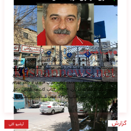
چایی با طعم گلاب
کاشان نیوز ــ محمود ساطع: به‌دعوت اعضای کانون مسجد
میرنشانه به محلهٔ محتشم رفتم. موضوع گفت‌وگو «فرهنگ
بازسازی اورژانس مرکزی کاشان در هاله‌ای از ابهام
شادی، با نگاهی به جشن‌های ایران باستان» بود. منابع
مطالعاتی‌ام ازین قرار بودند: کتاب جهان فروری از دکتر بهرام
فره‌وشی، انتشارات کاریان، ۱۳۶۴، ‌ کتاب گات‌ها، گزارش دکتر
حسین وحیدی، نشر آفتاب ۱۳۶۵، کتاب شناخت اساطیر ایران
از […]
گزارش
آرشیو کلی