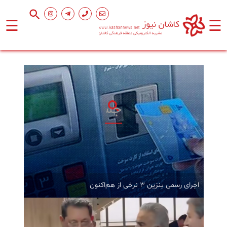
☰
☰
صفحه
اصلی
اجتماعی
فرهنگ
و
هنر
ورزشی
اجرای رسمی بنزین ۳ نرخی از هم‌اکنون
محیط
زیست