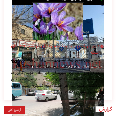
علوی بزرگ‌ترین تولید‌کننده زعفران در منطقه کاشان
است
کاشان نیوز: مدیر جهاد کشاورزی کاشان از آغاز برداشت زعفران
بازسازی اورژانس مرکزی کاشان در هاله‌ای از ابهام
در سطح ۶۳ و نیم هکتار مزرعه‌های زیر کشت این محصول از
هفته جاری در این شهرستان خبر داد. مجید کافی‌زاده
پنج‌شنبه ۶ آبان‌ماه در گفت‌و‌گو با ایرنا با بیان این‌که میانگین
برداشت زعفران در هر هکتار پنج کیلوگرم است افزود:
بیشترین سطح زیرکشت این […]
گزارش
آرشیو کلی