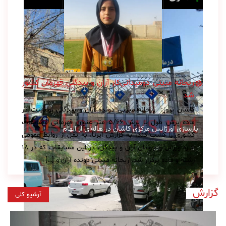
ریحانه مبینی دو‌میدانی‌کار آران و بیدگلی قهرمان کشور
شد
کاشان نیوز: ریحانه مبینی دونده آران و بیدگلی توانست در
ماده پرش طول با پرش ۵/۶۶ متر عنوان قهرمانی مسابقات
بازسازی اورژانس مرکزی کاشان در هاله‌ای از ابهام
کشوری را کسب کند. به گزارش ایرنا، به نقل از روابط عمومی
اداره ورزش و جوانان آران و بیدگل، در این مسابقات که در ۱۸
رشته و ماده برگزار شد، ریحانه مبینی دونده آران و […]
گزارش
آرشیو کلی