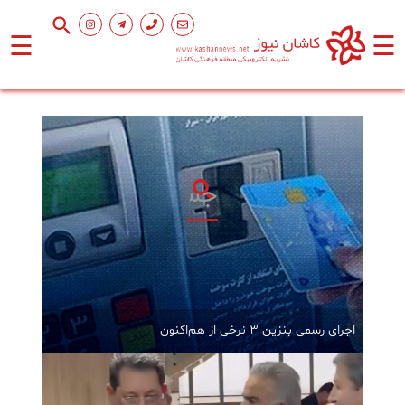
☰
☰
صفحه
اصلی
اجتماعی
فرهنگ
و
هنر
ورزشی
اجرای رسمی بنزین ۳ نرخی از هم‌اکنون
محیط
زیست