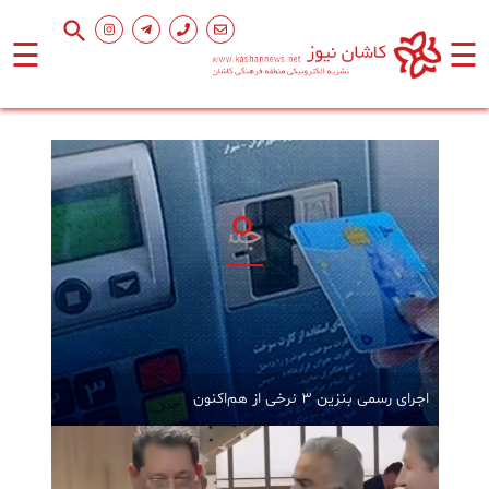
☰
☰
صفحه
اصلی
اجتماعی
فرهنگ
و
هنر
ورزشی
اجرای رسمی بنزین ۳ نرخی از هم‌اکنون
محیط
زیست