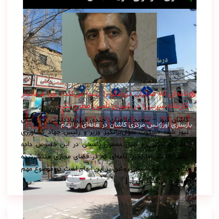
نامه‌ای که مدیران دروغگو را رسوا می‌کند/ چرا فرماندار
کارخانه سرب را در شورای تأمین مطرح نکرد
کاشان نیوز – سعید غلامیان: چندی قبل یادداشتی در کاشان
بازسازی اورژانس مرکزی کاشان در هاله‌ای از ابهام
نیوز شد؛ «سکوت سؤال‌برانگیز وزیر و رئیس جهاد کشاورزی
کاشان» تاکنون و طبق معمول پاسخی در این خصوص داده
نشده است. اما اخیراً نامه‌ای که در فضای مجازی منتشرشده
علاوه بر اینکه پاسخی روشن بر این ابهام است دو موضوع مهم
را مطرح می‌کند! اول […]