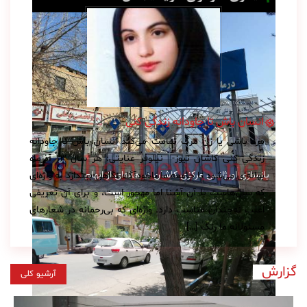
انسان باش تا جاودانه زندگی کنی
مرد باشی یا زن مرگ تمامت می‌کند انسان باش تا جاودانه
زندگی کنی کاشان نیوز- نیلوفر عنایتی: هر سال ۱۳ آذرماه
بازسازی اورژانس مرکزی کاشان در هاله‌ای از ابهام
بهانه‌ای می‌شود تا جامعه ما ناخودآگاه نگاهی بیندازد به واژه‌ای
که سال‌هاست با آن آشنا اما مهجور است، و برای آن تعریفی
اغلب نه‌چندان مناسب دارد. واژه‌ای که بی‌رحمانه در شعارهای
مسئولانه ما رنگ […]
گزارش
آرشیو کلی