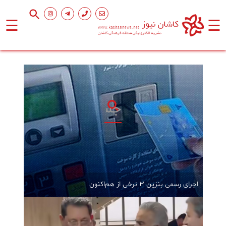
☰
☰
صفحه
اصلی
اجتماعی
فرهنگ
و
هنر
ورزشی
اجرای رسمی بنزین ۳ نرخی از هم‌اکنون
محیط
زیست