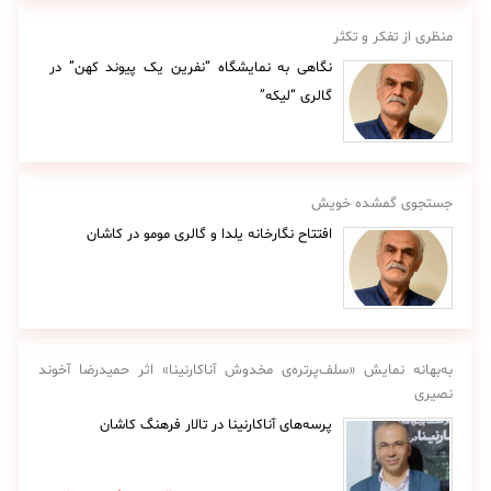
منظری از تفکر و تکثر
نگاهی به نمایشگاه “نفرین یک پیوند کهن” در
گالری “لیکه”
جستجوی گمشده خویش
افتتاح نگارخانه یلدا و گالری مومو در کاشان
به‌بهانه نمایش «سلف‌پرتره‌ی مخدوش آناکارنینا» اثر حمیدرضا آخوند
نصیری
پرسه‌های آناکارنینا در تالار فرهنگ کاشان