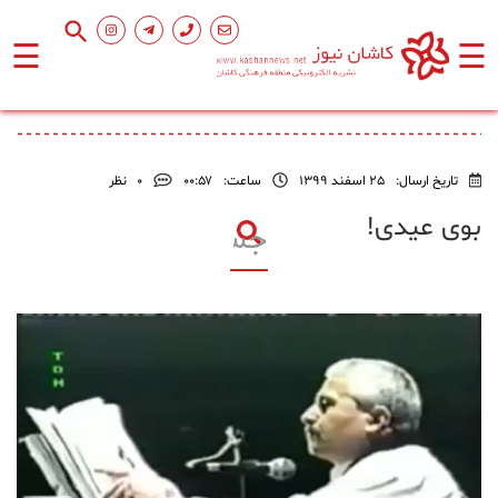
☰
☰
صفحه
اصلی
تاریخ ارسال:
25 اسفند 1399
ساعت:
۰۰:۵۷
0
نظر
اجتماعی
بوی عیدی!
فرهنگ
و
هنر
ورزشی
محیط
زیست