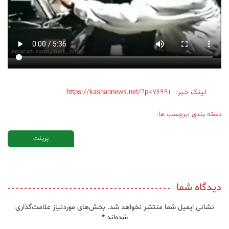
علم
و
فناوری
عکس
لینک خبر:
https://kashannews.net/?p=76991
پادکست
دسته بندی :
برچسب ها:
مجله
فرهنگی
پرینت
و
هنری
دیدگاه شما
نشانی ایمیل شما منتشر نخواهد شد.
بخش‌های موردنیاز علامت‌گذاری
شده‌اند
*