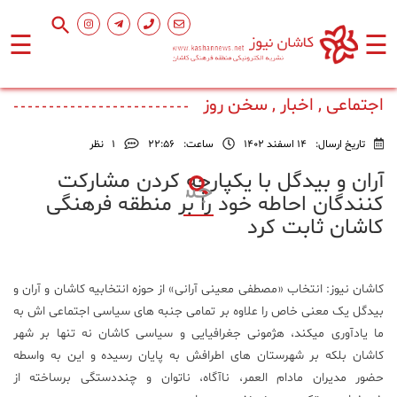
☰
☰
صفحه
اصلی
اجتماعی , اخبار , سخن روز
تاریخ ارسال:
14 اسفند 1402
ساعت:
۲۲:۵۶
1
نظر
اجتماعی
آران و بیدگل با یکپارچه کردن مشارکت
کنندگان احاطه خود را بر منطقه فرهنگی
فرهنگ
کاشان ثابت کرد
و
هنر
کاشان نیوز: انتخاب «مصطفی معینی آرانی» از حوزه انتخابیه کاشان و آران و
ورزشی
بیدگل یک معنی خاص را علاوه بر تمامی جنبه های سیاسی اجتماعی اش به
ما یادآوری میکند، هژمونی جغرافیایی و سیاسی کاشان نه تنها بر شهر
محیط
کاشان بلکه بر شهرستان های اطرافش به پایان رسیده و این به واسطه
زیست
حضور مدیران مادام العمر، ناآگاه، ناتوان و چنددستگی برساخته از