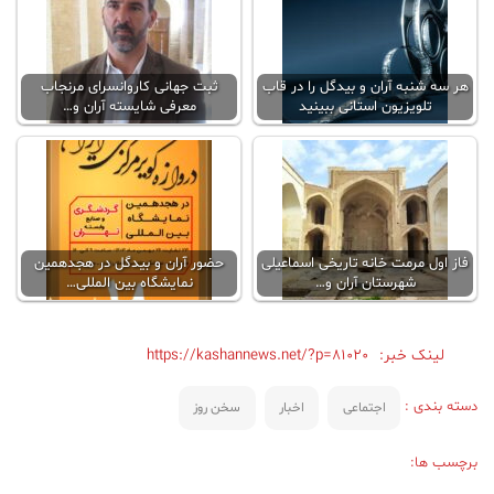
هر سه شنبه آران و بیدگل را در قاب
ثبت جهانی کاروانسرای مرنجاب
تلویزیون استانی ببینید
معرفی شایسته آران و…
فاز اول مرمت خانه تاریخی اسماعیلی
حضور آران و بیدگل در هجدهمین
شهرستان آران و…
نمایشگاه بین المللی…
لینک خبر:
https://kashannews.net/?p=81020
دسته بندی :
اجتماعی
اخبار
سخن روز
برچسب ها: