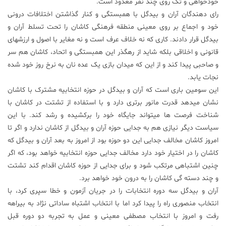
خودخواهی و تک روی چند نفر معدود است.
رای دهندگان آران و بیدگل با همبستگی و کنار گذاشتن اختلافات درونی
علم
و
خود و اجماع بر روی معینی منطقه فرهنگی کاشان را تحت تسلط آران و
فناوری
بیدگل قرار دادند. کاری که نه خلاف عرف است و نه مغایر با اصول و ارزشهای
قانونی و اخلاقی بلکه شاید از رهگذر این همبستگی و اتحاد، کاشان هم سر
و صاحبی پیدا کند و از این که میدان بازی یک عده نان به نرخ روز خود شده
عکس
نجات یابد.
این سومین باری است که آران و بیدگل در حوزه انتخابیه مشترک با کاشان
پادکست
نشان میدهد قدرت مانور برتری دارد و با استفاده از تشتت در کاشان با
شناخت فرصت ها میتواند جایگاه خود را برکشیده و رشد کند. با این
مجله
سیاست دیگر نیازی هم به جدایی حوزه آران و بیدگل از کاشان ندارد و اگر تا
فرهنگی
امروز کاشان مخالف جدایی این دو حوزه بود از امروز به بعد آران و بیدگل که
و
کاشان را در اختیار خود دارد مخالف جدایی حوزه انتخابیه خواهد بود، که اگر
هنری
چنین اشتباهی مرتکب شود و برای جدایی از حوزه کاشان اقدام کند تشتت
و چند دسته گی کاشان را به درون خود خواهد برد.
آران و بیدگل سه دوره انتخابات را در جریان آزمون و خطا سپری کرد، با
انتخاب منصوری راه را پیدا کرد اما با انتخاب اشتباه ساداتی نژاد به بیراهه
رفت و امروز با انتخاب مصطفی معینی و عمل به تجربه دو دوره قبل