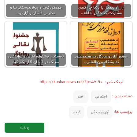
آران و بیدگل با یکپارچه کردن
مهدکودک‌ها و پیش‌دبستانی‌ها و
مشارکت کنندگان احاطه…
مدارس کاشان و آران و…
حضور آران و بیدگل در هجدهمین
نخستین جشنواره نقالی و روایتگری
نمایشگاه بین المللی…
سیلک در کاشان آغاز بکار کرد
لینک خبر:
https://kashannews.net/?p=57190
دسته بندی :
اجتماعی
اخبار
برچسب ها:
آران و بیدگل
گندم
پرینت