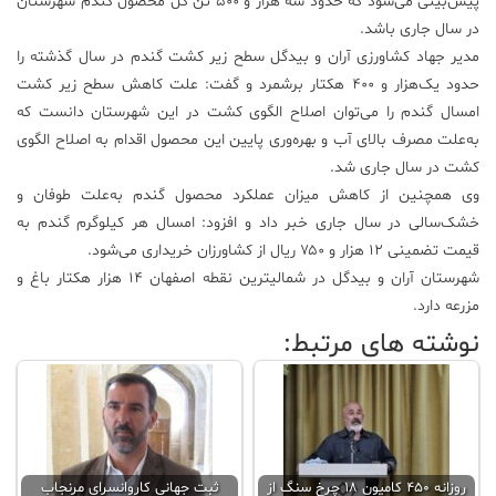
پیش‌بینی می‌شود که حدود سه هزار و ۵۰۰ تن کل محصول گندم شهرستان
در سال جاری باشد.
علم
مدیر جهاد کشاورزی آران و بیدگل سطح زیر کشت گندم در سال گذشته را
و
فناوری
حدود یک‌هزار و ۴۰۰ هکتار برشمرد و گفت: علت کاهش سطح زیر کشت
امسال گندم را می‌توان اصلاح الگوی کشت در این شهرستان دانست که
به‌علت مصرف بالای آب و بهره‌وری پایین این محصول اقدام به اصلاح الگوی
عکس
کشت در سال جاری شد.
وی همچنین از کاهش میزان عملکرد محصول گندم به‌علت طوفان و
پادکست
خشک‌سالی در سال جاری خبر داد و افزود: امسال هر کیلوگرم گندم به
قیمت تضمینی ۱۲ هزار و ۷۵۰ ریال از کشاورزان خریداری می‌شود.
شهرستان آران و بیدگل در شمالیترین نقطه اصفهان ۱۴ هزار هکتار باغ و
مجله
فرهنگی
مزرعه دارد.
و
نوشته های مرتبط:
هنری
روزانه ۴۵۰ کامیون ۱۸ چرخ سنگ از
ثبت جهانی کاروانسرای مرنجاب