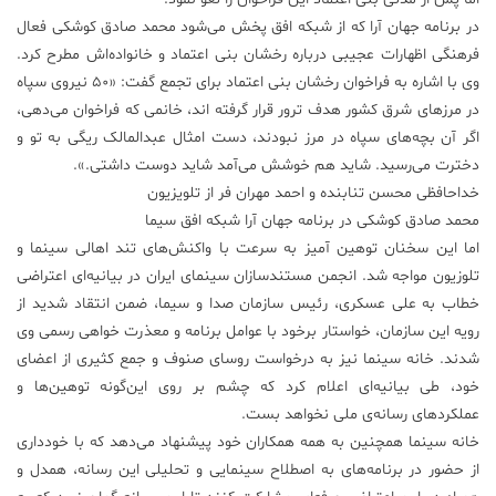
در برنامه جهان آرا که از شبکه افق پخش می‌شود محمد صادق کوشکی فعال
فرهنگی اظهارات عجیبی درباره رخشان بنی اعتماد و خانواده‌اش مطرح کرد.
وی با اشاره به فراخوان رخشان بنی اعتماد برای تجمع گفت: «۵۰ نیروی سپاه
در مرز‌های شرق کشور هدف ترور قرار گرفته اند، خانمی که فراخوان می‌دهی،
اگر آن بچه‌های سپاه در مرز نبودند، دست امثال عبدالمالک ریگی به تو و
دخترت می‌رسید. شاید هم خوشش می‌آمد شاید دوست داشتی.».
خداحافظی محسن تنابنده و احمد مهران فر از تلویزیون
محمد صادق کوشکی در برنامه جهان آرا شبکه افق سیما
اما این سخنان توهین آمیز به سرعت با واکنش‌های تند اهالی سینما و
تلوزیون مواجه شد. انجمن مستندسازان سینمای ایران در بیانیه‌ای اعتراضی
خطاب به علی عسکری، رئیس سازمان صدا و سیما، ضمن انتقاد شدید از
رویه این سازمان، خواستار برخود با عوامل برنامه و معذرت خواهی رسمی وی
شدند. خانه سینما نیز به درخواست روسای صنوف و جمع کثیری از اعضای
خود، طی بیانیه‌ای اعلام کرد که چشم بر روی این‌گونه توهین‌ها و
عملکرد‌های رسانه‌ی ملی نخواهد بست.
خانه سینما همچنین به همه همکاران خود پیشنهاد می‌دهد که با خودداری
از حضور در برنامه‌های به اصطلاح سینمایی و تحلیلی این رسانه، همدل و