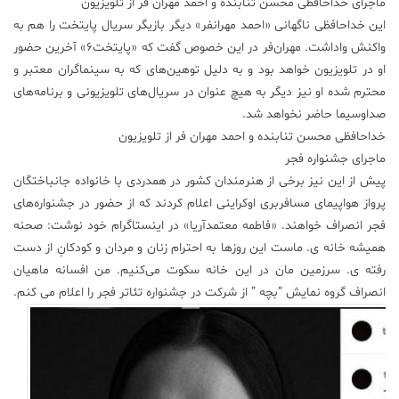
ماجرای خداحافظی محسن تنابنده و احمد مهران فر از تلویزیون
این خداحافظی ناگهانی «احمد مهرانفر» دیگر بازیگر سریال پایتخت را هم به
واکنش واداشت. مهران‌فر در این خصوص گفت که «پایتخت۶» آخرین حضور
او در تلویزیون خواهد بود و به دلیل توهین‌های که به سینماگران معتبر و
محترم شده او نیز دیگر به هیچ عنوان در سریال‌های تلویزیونی و برنامه‌های
صداوسیما حاضر نخواهد شد.
خداحافظی محسن تنابنده و احمد مهران فر از تلویزیون
ماجرای جشنواره فجر
پیش از این نیز برخی از هنرمندان کشور در همدردی با خانواده جانباختگان
پرواز هواپیمای مسافربری اوکراینی اعلام کردند که از حضور در جشنواره‌های
فجر انصراف خواهند. «فاطمه معتمدآریا» در اینستاگرام خود نوشت: صحنه
همیشه خانه ى. ماست این روز‌ها به احترام زنان و مردان و کودکانِ از دست
رفته ى. سرزمین مان در این خانه سکوت می‌کنیم. من افسانه ماهیان
انصراف گروه نمایش “بچه ” از شرکت در جشنواره تئاتر فجر را اعلام مى کنم.