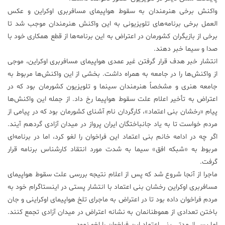
واکنش برخی هنرمندان به سقوط هواپیمای مسافربری اوکراین و عکس
العمل برخی برنامه‌های تلویزیونی به این واکنش هنرمندان موجب شد تا
برخی از بازیگران کشورمان در اعتراض به این برنامه‌ها از قطع همکاری خود با
صدا و سیما خبر دهند.
انتشار خبر هدف قرار گرفتن غیر عمدی هواپیمای مسافربری اوکراین، موجی
از واکنش‌ها را در جامعه به همراه داشت. بخشی از این واکنش‌ها مربوط به
جامعه هنری و مشخصاً هنرمندان سینما و تلویزیون کشورمان بود که در
اعتراض به تأخیر اعلام علت سقوط هواپیما رخ داد. از جمله این واکنش‌ها
پیام «رخشان بنی اعتماد»، کارگردان نام آشنای کشورمان بود که در پیامی از
مردم خواست تا به یاد جانباختگان ایران پرواز در میدان آزادی گردهم آیند.
اگر چه در ادامه خانم بنی اعتماد این فراخوان را لغو کرد، اما در برنامه‌ای
مربوط به «شبکه افق» سیما به شدت مورد انتقاد کارشناس برنامه قرار
گرفت.
ماجرا از آنجا شروع شد که پس از اعلام نتیجه بررسی علت سقوط هواپیمای
مسافربری اوکراین رخشان بنی اعتماد با انتشار پستی در اینستاگرام خود به
مردم فراخوان داده بود تا در اعتراض به ماجرای تلخ هواپیمای اوکراینی و جان
باختن تعدادی از هموطنانمان به نشانه اعتراض در میدان آزادی تجمع کنند.
اما پس از مدتی بنی اعتماد این فراخوان را لغو نمود.