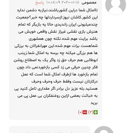
معصومی
2020-01-18 10:08:09
پاسخ
تاامثال شما دراین کشورباشند،نیازبه دشمن نداره
این کشور.کاشان نیوز:ازسرداردلها چه خبر؟جمعیت
چندمیلیونی ایران راندیدی حالا یه بازیگر که تمام
هنرش بازی نقشی غیراز نقش واقعی خویش می
باشد برایت مهم شده.نکنه چون همشهری
شماهست برات مهم شده.این مهرانفرالان به برزکی
ها هم بزرگی میکنه چه برسه به امثال شما.زینب
ابوطالبی هم حرف حق زد واگر یک به اصطلاح روشن
فکر چنین حرفی می زد کسی بازخوردنمی داد.چون
تمام بازخورد ها ازطرف امثال شما است که عمل
درکارتان نیست وفقط حرف وحرف وحرف
هستید.بله عزیز دل برادر.اگر مقداری تامل کنید پی
به خباثت بعضی ازاین روغنفکران بی عمل پی می
برید
)
0
(
)
2
(