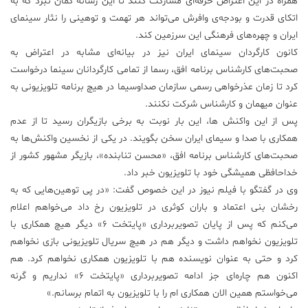
همراه در این اعتراض حرفه‌ای مشارکت کنند تا این رسانه گمان نبرد که به
اتکای قدرت و بودجه‌ی وافرش می‌تواند هر تهمت و توهینی را نثار سینمای
ایران و چهره‌های فرهنگی این سرزمین کند.
کانون کارگردان سینمای ایران نیز در بیانه‌ای مشابه در اعتراض به
صحبت‌های کارشناس برنامه افق، رسما از تمامی کارگردانان سینما درخواست
کرد تا زمان عذرخواهی رسمی سازمان صداوسیما در هیچ برنامه تلویزیونی به
عنوان میهمان و کارشناس شرکت نکنند.
پس از این واکنش ها، این بار نوبت به برخی بازیگران رسید تا از عدم
همکاری با صدا و سیمای ایران سخن بگویند. در یکی از نخسین واکنش‌ها به
صحبت‌های کارشناس برنامه افق، «محسن تنابنده»، بازیگر مشهور کشور از
خداحافظی همیشگی خود با تلویزیون خبر داد.
وی در گفتگو با فیلم نیوز در این خصوص گفت: «در پی توهین‌هایی که به
رخشان بنی اعتماد و باران کوثری در تلویزیون رخ داد می‌خواهم اعلام
می‌کنم که پس از پایان تصویربرداری «پایتخت ۶» دیگر هیچ همکاری با
تلویزیون نخواهم داشت و دیگر هم در هیچ سریال تلویزیونی بازی نخواهم
کرد و حتی به عنوان نویسنده هم با تلویزیون همکاری نخواهم کرد. هم
اکنون هم چاره‌ای جز ادامه تصویربرداری «پایتخت ۶» نداریم و گرنه
می‌خواستم همین الان همکاری ام را با تلویزیون به اتمام برسانم.»