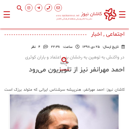
☰
☰
صفحه
اصلی
اجتماعی , اخبار
تاریخ ارسال:
25 دی 1398
ساعت:
۲۲:۳۸
4
نظر
اجتماعی
در واکنش به توهین‌ به رخشان بنی اعتماد و باران کوثری
احمد مهرانفر نیز از تلویزیون می‌رود
فرهنگ
و
هنر
کاشان نیوز:
احمد مهرانفر، هنرپیشه سرشناس ایرانی که متولد برزک است
ورزشی
محیط
زیست