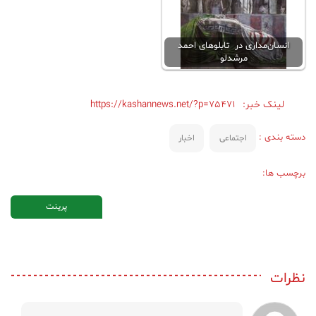
انسان‌‌مداری در تابلوهای احمد
مرشدلو
لینک خبر:
https://kashannews.net/?p=75471
دسته بندی :
اجتماعی
اخبار
برچسب ها:
پرینت
نظرات