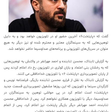
علم
و
فناوری
عکس
گفت که «پایتخت۶» آخرین حضور او در تلویزیون خواهد بود و به دلیل
توهین‌هایی که به سینماگران معتبر و محترم شده او نیز دیگر به هیچ
پادکست
عنوان در سریال‌های تلویزیونی و برنامه‌های صداوسیما حاضر نخواهد شد.
به گزارش تابناک، محسن تنابنده و احمد مهرانفر در واکنش به توهین‌هایی
مجله
که به رخشان بنی اعتماد و باران کوثری در تلویزیون رخ داد اعلام کردند پس
فرهنگی
و
از پایان تصویربرداری «پایتخت ۶» با تلویزیون خداحافظی می کنند.
هنری
به گزارش تابناک به نقل از فرارو، محسن تنابنده بازیگر، فیلمنامه نویس و
کارگردان سینما و تلویزیون که این روز‌ها مشغول تصویربرداری قسمت جدید
«پایتخت» است اعلام کرد در پی حواشی توهین به سینماگران در
صداوسیما، دیگر با تلویزیون همکاری نخواهم کرد. پس از خداحافظی محسن
تنابنده، احمد مهرانفر دیگر بازیگر پایتخت نیز اعلام کرد، پس از اتمام
پایتخت شش دیگر در تلویزیون حضور نخواهد داشت.