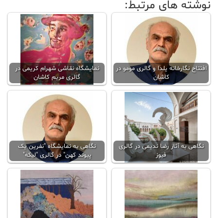
نوشته های مرتبط:
افتتاح نگارخانه یلدا و گالری مومو در
نمایشگاه نقاشی شهرام کریمی در
کاشان
گالری مریم کاشان
نگاهی به آثار رضا ندیمی در گالری
نگاهی به نمایشگاه "نفرین یک
فیوز
پیوند کهن" در گالری "لیکه"