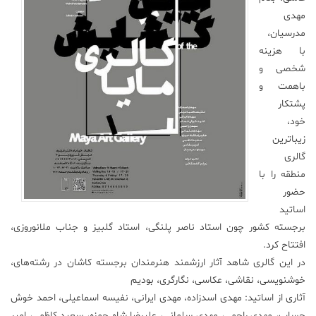
مهدی
علم
مدرسیان،
و
فناوری
با هزینه
شخصی و
باهمت و
عکس
پشتکار
خود،
پادکست
زیباترین
گالری
منطقه را با
مجله
فرهنگی
حضور
و
اساتید
هنری
برجسته کشور چون استاد ناصر پلنگی، استاد گلبیز و جناب ملانوروزی،
افتتاح کرد.
در این گالری شاهد آثار ارزشمند هنرمندان برجسته کاشان در رشته‌های،
خوشنویسی، نقاشی، عکاسی، نگارگری، بودیم
آثاری از اساتید: مهدی اسدزاده، مهدی ایرانی، نفیسه اسماعیلی، احمد خوش
حساب، مهدی راحمی، مهدی سلمانی، علیرضا شاه حمزه، سعید کاظمی، امیر