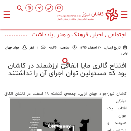
☰
☰
صفحه
اصلی
اجتماعی , اخبار , فرهنگ و هنر , یادداشت
تاریخ ارسال:
20 اسفند 1396
ساعت:
۰۸:۴۶
1
نظر
جواد جهان
اجتماعی
آرایی
افتتاح گالری مایا اتفاقی ارزشمند در کاشان
فرهنگ
بود که مسئولین توان اجرای آن را نداشتند
و
هنر
کاشان نیوز-جواد جهان آرایی:
جمعه‌ی گذشته ۱۸ اسفند در کاشان اتفاق
ورزشی
مبارکی
افتاد، یک
جوان
محیط
زیست
هنرمند و
عاشق، بنام