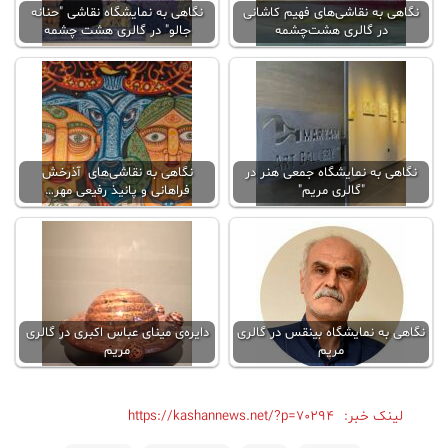
نگاهی به نقاشی‌های فهیم کاشانی
نگاهی به نمایشگاه نقاشی "حنانه
در گالری هشت‌چشمه
جالو" در گالری هشت چشمه
نگاهی به نمایشگاه جمعی هنر در
نگاهی به نقاشی‌های آذرخش
"گالری مریم"
فراهانی و پانیذ رفیعی مهر…
نگاهی به نمایشگاه بینقس در گالری
دایره‌ی مینای عباس اکبری در گالری
مریم
مریم
لینک خبر:
https://kashannews.net/?p=70294