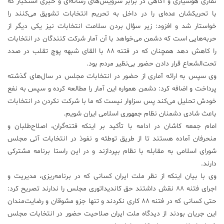
نمازی هوشیاری و آگاهی در برابر سرویس‌های رسانه‌ای و خبری استکبار که
با تحریکشان عده‌ای را در داخل به تحریم انتخابات تشویق می‌کنند را
علم
و
خواستار شد و افزود: زیر سؤال بردن سلامت انتخابات نیز یکی دیگر از
فناوری
حربه‌هایی است که دشمن می‌خواهد با آن آمار شرکت‌ کنندگان در انتخابات
را کاهش دهد همچنان که در فتنه 88 با القای شبهه پوچ تقلب در صدد
تحت‌الشعاع قرار دادن حضور بی‌نظیر مردم بود.
عکس
وی سپس به ارائه آماری از حضور در انتخابات مجلس در سال‌های گذشته
پرداخت و اضافه کرد: دشمن همواره این آمار را مطالعه کرده و سپس به نفع
پادکست
خودش تحلیل می‌کند پس سزاوار نیست که ما با شرکت نکردن در انتخابات
باعث شادی دشمنان نظام جمهوری اسلامی ایران شویم.
مجله
امام جمعه کاشان در ادامه با تأکید بر اینکه فتنه‌گران، اصلاح‌طلبان و
فرهنگی
منحرفان آماده هستند تا از طریق توطئه و نفوذ در انتخابات آتی مجلس
و
شورای اسلامی به مقابله با نظام بپردازند و در این راستا برنامه مشترکی
هنری
دارند.
وی با بیان اینکه از نظر ملت ایران کسانی که در برنامه‌ریزی، مدیریت و
اجرای فتنه 88 نقش داشتند حق کاندیداتوری مجلس را ندارند تصریح کرد:
حتی کسانی که در فتنه 88 کاری نکردند و تنها جزو مشوقان و رضایت‌مندان
این جریان بودند از دیدگاه ملت ایران صلاحیت حضور در انتخابات مجلس