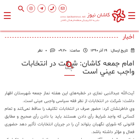
☰
☰
صفحه
اصلی
اخبار
تاریخ ارسال:
19 آذر 1390
ساعت:
۰۹:۲۰
0
نظر
اجتماعی
امام جمعه كاشان: شركت در انتخابات
واجب عيني است
فرهنگ
و
هنر
آیت‌الله عبدالنبی نمازی در خطبه‌های این هفته نماز جمعه شهرستان اظهار
داشت: شرکت در انتخابات از نظر فقه سیاسی واجبی عینی است.
ورزشی
وي خاطرنشان کرد: حضور صرف در انتخابات تکلیف را ساقط نمی‌کند و تمام
کسانی که واجد شرایط رأی دادن هستند باید با دادن رأی صحیح و مطابق
محیط
قانونی که شورای نگهبان بتواند آن را در جریان انتخابات تأثیر دهد حضوری
زیست
فعال و مؤثر داشته باشد.