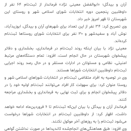
آران و بیدگل؛ «ابوالفضل معینی نژاد» فرماندار از ثبت‌نام ۶۴ نفر از
علم
داوطلبین پنجمین دوره انتخابات شورای اسلامی شهر و روستای این
و
شهرستان تا ظهر امروز خبر داد.
فناوری
وی تصریح کرد: ۳۴ نفر از این تعداد برای شهرهای آران و بیدگل، ابوزیدآباد،
نوش آباد و سفیدشهر و ۳۰ نفر برای انتخابات شورای روستاها ثبت‌نام
عکس
کرده‌اند.
معینی نژاد با بیان اینکه روند ثبت‌نام در فرمانداری، بخشداری و دفاتر
پیشخوان شهرستان در حال انجام است، افزود: تمام دستگاه‌های مرتبط
پادکست
امنیتی، نظامی و مسئولان در ادارات مستقر و در حال رصد روند اجرایی
ثبت‌نام داوطلبین انتخابات شوراها هستند.
مجله
وی در توصیه به افراد متقاضی ثبت‌نام در انتخابات شوراهای اسلامی شهر و
فرهنگی
روستا عنوان کرد: برای سهولت کار افراد می‌توانند ثبت‌نام اولیه خود را در
و
هنری
دفاتر پیشخوان انجام و برای ثبت نهایی به فرمانداری و بخشداری مراجعه
کنند.
فرماندار آران و بیدگل با بیان این‌که ثبت‌نام تا ۶ فروردین‌ماه ادامه خواهد
داشت، اظهار کرد: از داوطلبین ثبت‌نام در انتخابات شوراها درخواست
می‌شود ثبت‌نام را به روزهای آخر موکول نکنند.
وی افزود: طبق هماهنگی‌های انجام‌شده کاندیداها در صورت نداشتن گواهی