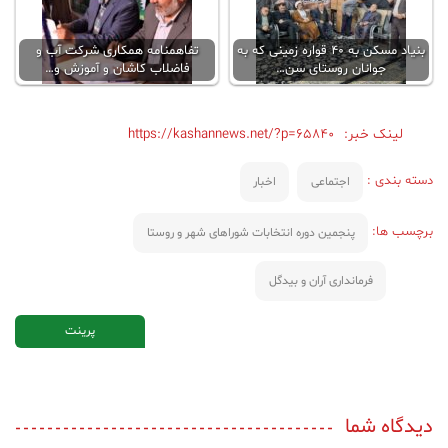
بنیاد مسکن به 40 قواره زمینی که به
تفاهمنامه همکاری شرکت آب و
جوانان روستای سن…
فاضلاب کاشان و آموزش و…
لینک خبر:
https://kashannews.net/?p=65840
دسته بندی :
اجتماعی
اخبار
برچسب ها:
پنجمین دوره انتخابات شوراهای شهر و روستا
فرمانداری آران و بیدگل
پرینت
دیدگاه شما