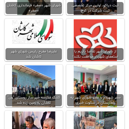
ثبت دیاکو، اولین مرکز تخصصی
شورای شهر «صفر» فرمانداری کاشان
ثبت شرکت در کرج
«صفر»
از شورای شهر تقاضا داریم با
علیرضا مفرح رئيس شورای شهر
استعفای شهردار موافقت نکند!
کاشان شد
سفر شهردار و عضو شورای شهر به
کلنگ مدرسه خیر ساز روستای "ون"
بلغارستان در سکوت خبری
کاشان ‌به زمین زده شد