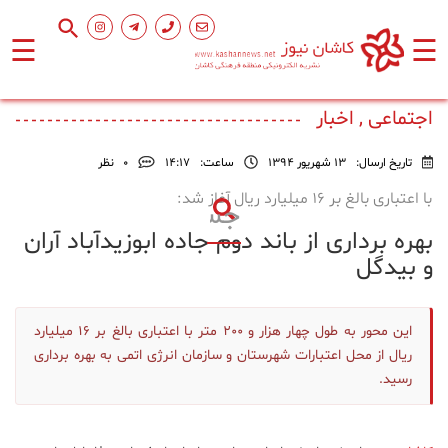
☰
☰
صفحه
اصلی
اجتماعی , اخبار
تاریخ ارسال:
13 شهریور 1394
ساعت:
۱۴:۱۷
0
نظر
اجتماعی
با اعتباری بالغ بر 16 میلیارد ریال آغاز شد:
بهره برداری از باند دوم جاده ابوزیدآباد آران
فرهنگ
و
و بیدگل
هنر
این محور به طول چهار هزار و 200 متر با اعتباری بالغ بر 16 میلیارد
ورزشی
ریال از محل اعتبارات شهرستان و سازمان انرژی اتمی به بهره برداری
رسید.
محیط
زیست