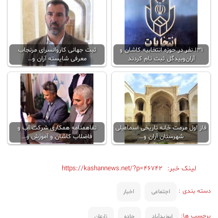
۱۳۱ نفر در حوزه انتخابیه کاشان و
ثبت جهانی کاروانسرای مرنجاب
آران‌و‌بیدگل ثبت نام کردند
معرفی شایسته آران و…
فاز اول مرمت خانه تاریخی اسماعیلی
تفاهمنامه همکاری شرکت آب و
شهرستان آران و…
فاضلاب کاشان و آموزش و…
لینک خبر:
https://kashannews.net/?p=46742
دسته بندی :
اجتماعی
اخبار
برچسب ها:
ابوزیدآباد
جاده
زارعان