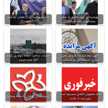
بهره‌برداری وزیر معزول از سفر
قانون بهره‌برداری از معدن بازنگری
سخنگوی دولت به کاشان
شود
آگهی دوم مزایده/ فروش زمین
عملیات ساخت دهانه دوم پل راوند
تجاری، نمایشگاهی و خدماتی…
آغاز شده است
آزادراه اصفهان-کاشان مسدود است /
از بیمارستان بهشتی تا جاده وحشت
برای تردد از جاده…