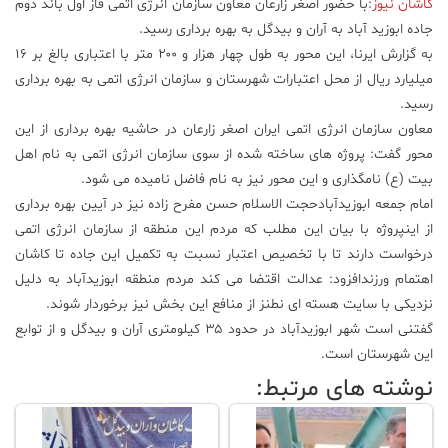
کاشان نیوز
:با حضور اصغر زارعان معاون سازمان انرژی اتمی فاز اول باند دوم
جاده ابوزید آباد به آران و بیدگل به بهره برداری رسید.
علم
و
به گزارش ایرنا، این محور به طول چهار هزار و ۲۰۰ متر با اعتباری بالغ بر ۱۶
فناوری
میلیارد ریال از محل اعتبارات شهرستان و سازمان انرژی اتمی به بهره برداری
رسید.
معاون سازمان انرژی اتمی ایران اصغر زارعان در حاشیه بهره برداری از این
عکس
محور گفت: پروژه های ساخته شده از سوی سازمان انرژی اتمی به نام اهل
بیت (ع) نامگذاری و این محور نیز به نام فاضل نامیده می شود.
پادکست
امام جمعه ابوزیدآبادحجت الاسلام حسن مفرح زاده نیز در آیین بهره برداری
از اینپروژه با بیان این مطلب که مردم این منطقه از سازمان انرژی اتمی
مجله
درخواست دارند تا با تخصیص اعتبار نسبت به تکمیل این جاده تا کاشان
فرهنگی
اهتمام ورزندافزود: عدالت اقتضا می کند مردم منطقه ابوزیدآباد به دلیل
و
نزدیکی با سایت هسته ای نطنز از منافع این بخش نیز برخوردار شوند.
هنری
گفتنی است شهر ابوزیدآباد در حدود ۳۵ کیلومتری آران و بیدگل و از توابع
این شهرستان است.
نوشته های مرتبط: