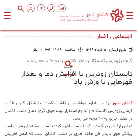
☰
☰
صفحه
اصلی
اجتماعی , اخبار
تاریخ ارسال:
5 خرداد 1399
ساعت:
۱۸:۴۹
0
نظر
اجتماعی
گرمای زودرس تابستانی دمای کاشان را به ۴۰ درجه رساند
تابستان زودرس با افزایش دما و بعداز
فرهنگ
و
ظهرهایی با وزش باد
هنر
کاشان نیوز
: رئیس اداره هواشناسی کاشان گفت: با شکل گیری الگوی
ورزشی
گرمایی زودرس تابستانه و تداوم استقرار توده هوای گرم، دمای دشت کاشان
در هفته جاری به ۴۰ درجه می رسد.
محیط
عباس ارغوانی در گفت و گو با ایسنا، اظهار کرد: تفسیر نقشه‌های هواشناسی
زیست
بیانگر جوی پایدار طی هفته جاری بر دشت کاشان است که ضمن افزایش