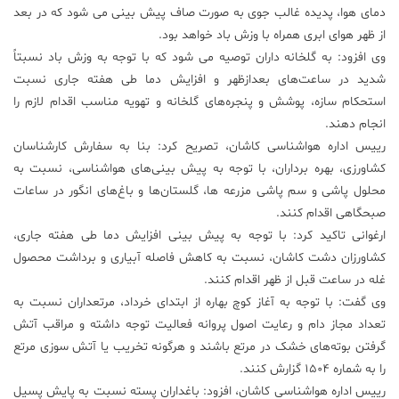
دمای هوا، پدیده غالب جوی به صورت صاف پیش بینی می شود که در بعد
علم
از ظهر هوای ابری همراه با وزش باد خواهد بود.
و
وی افزود: به گلخانه داران توصیه می شود که با توجه به وزش باد نسبتاً
فناوری
شدید در ساعت‌های بعدازظهر و افزایش دما طی هفته جاری نسبت
استحکام سازه، پوشش و پنجره‌های گلخانه و تهویه مناسب اقدام لازم را
عکس
انجام دهند.
رییس اداره هواشناسی کاشان، تصریح کرد: بنا به سفارش کارشناسان
کشاورزی، بهره برداران، با توجه به پیش بینی‌های هواشناسی، نسبت به
پادکست
محلول پاشی و سم پاشی مزرعه ها، گلستان‌ها و باغ‌های انگور در ساعات
صبحگاهی اقدام کنند.
مجله
ارغوانی تاکید کرد: با توجه به پیش بینی افزایش دما طی هفته جاری،
فرهنگی
کشاورزان دشت کاشان، نسبت به کاهش فاصله آبیاری و برداشت محصول
و
هنری
غله در ساعت قبل از ظهر اقدام کنند.
وی گفت: با توجه به آغاز کوچ بهاره از ابتدای خرداد، مرتعداران نسبت به
تعداد مجاز دام و رعایت اصول پروانه فعالیت توجه داشته و مراقب آتش
گرفتن بوته‌های خشک در مرتع باشند و هرگونه تخریب یا آتش سوزی مرتع
را به شماره ۱۵۰۴ گزارش کنند.
رییس اداره هواشناسی کاشان، افزود: باغداران پسته نسبت به پایش پسیل