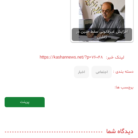
افزایش غیرقانونی سقط جنین در
کاشان
لینک خبر:
https://kashannews.net/?p=76048
دسته بندی :
اجتماعی
اخبار
برچسب ها:
پرینت
دیدگاه شما