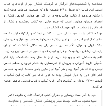
مصاحبه با شخصیت‌های اثرگذار در فرهنگ کاشان نیز از قوت‌های کتاب
است. این کتاب ۵۲ جدول و ۳۴ ضمیمه دارد که وسعت اطلاعات عرضه‌شده
را نشان می‌دهد. از نکات جالب‌توجه در این اثر، مهر مدارس قدیمی کاشان و
امضای مدیران مدارس است که جلوه جالبی به کتاب بخشیده و نشان از
قدردانی از زحمات بزرگان فرهنگ کاشان دارد.
مؤلف، کتاب را به جهت ادای دین به کاشان نوشته و پاراگراف اول مقدمه
حکایت از این امر دارد. در این پاراگراف می‌خوانیم:«در اوج فراز و فرودهای
جنگ ایران و عراق، نگارنده این سطور پای به مکانی گذاشت که در آن
بایستی نوشتن می‌آموخت و فردی فرهیخته و دلسوز در کلاس اول چه زیبا،
قلم به دستش داد و وی چه نازیبا او را ۱۰ سال بعد نشناخت. پایه فکر
نگارش تاریخ آموزش و پرورش از شرمساری به خاطر نیاوردن معلم کلاس
اولش بود؛ اما هر آنچه بود و هر آنچه او را بدین وادی کشاند، ارضای احساس
فخر ادای دین به دیار خویش بود؛ به کویر خاک بیز کاشان. این کتاب با
قیمت ۳۲۰۰۰ تومان در کتاب‌فروشی خانه کتاب و کتاب‌فروشی عاطفی عرضه
می‌گردد.
لازم به ذکر است رونمایی و معرفی کتاب فرهنگ کاشان تالیف دکتر
سیدمحمود سادات توسط مرکز پژوهشی کاشان شناسی و معاونت