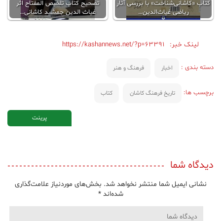
کتاب «کاشانی‌شناخت» با بررسی آثار
تصحیح کتاب تلخیص المفتاح اثر
ریاضی غیاث‌الدین…
غیاث الدین جمشید کاشانی…
لینک خبر:
https://kashannews.net/?p=63391
دسته بندی :
اخبار
فرهنگ و هنر
برچسب ها:
تاریخ فرهنگ کاشان
کتاب
پرینت
دیدگاه شما
نشانی ایمیل شما منتشر نخواهد شد.
بخش‌های موردنیاز علامت‌گذاری
شده‌اند
*