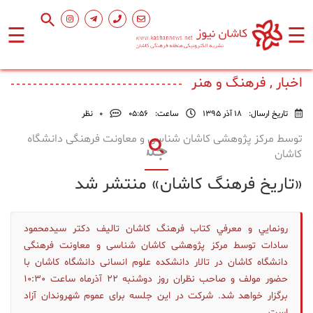
☰
☰
صفحه
اصلی
اخبار , فرهنگ و هنر
تاریخ ارسال:
18 آذر 1395
ساعت:
۰۵:۵۶
0
نظر
اجتماعی
توسط مرکز پژوهشی کاشان شناسی و معاونت فرهنگی دانشگاه
کاشان
فرهنگ
«تاریخ فرهنگ کاشان» منتشر شد
و
هنر
رونمايي و معرفي كتاب فرهنگ كاشان تاليف دكتر سيدمحمود
ورزشی
سادات توسط مرکز پژوهشی کاشان شناسی و معاونت فرهنگی
دانشگاه کاشان در تالار دانشکده علوم انسانی دانشگاه کاشان با
حضور مولف و صاحب نظران روز دوشنبه 22 آذرماه ساعت 10:30
محیط
زیست
برگزار خواهد شد. شرکت در این جلسه برای عموم شهروندان آزاد
است.