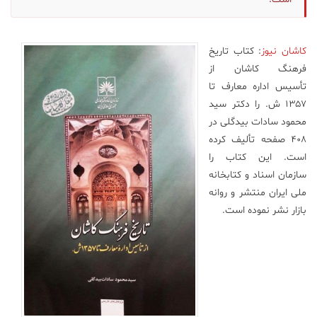
علم
و
فناوری
کاشان نیوز
: کتاب تاریخ
فرهنگ کاشان از
تأسیس اداره معارف تا
عکس
۱۳۵۷ ش. را دکتر سید
محمود سادات بیدگلی در
پادکست
۴۰۸ صفحه تألیف کرده
است. این کتاب را
سازمان اسناد و کتابخانه
مجله
فرهنگی
ملی ایران منتشر و روانه
و
بازار نشر نموده است.
هنری