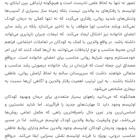
تصور نه تنها به لحاظ علمی نادرست است و هیچگونه ارتباطی بین ابتلای به
علم
اوتیسم با رفتار‌های بد والدین نیست بلکه زمینه ساز بسیاری از آسیب‌ها
و
وتنش‌های شدید روانی، رفتاری می‌گردد که نه تنها کمکی به درمان کودک
فناوری
نمی‌کند ورشد مناسب اورا متوقف یا به تاخیر می‌اندازد بلکه در رشد سایر
اعضای خانواده نیز اختلال ایجاد می‌کند. که تبعات جبران ناپذیری می‌تواند
عکس
داشته باشد. در واقع والدین با کمک به کودکان در تعاملات اجتماعی، فراهم
کردن محیط مناسب و نوع ارتباطات می‌توانند به آن‌ها کمک کنند که این امر
خودمستلزم وجود شرایط روانی مناسب برای اعضای خانواده است. درواقع
پادکست
مصداق این جمله است که فرزندان در یک خانواده درصورتی رشد مناسب و
متعالی خواهند داشت که سرپرستان سالم به لحاظ آرامش روانی، عاطفی
مجله
داشته باشند.. به این ترتیب اهمیت رفتار والدین و آگاهی آن‌ها نسبت به
فرهنگی
بیماری مشخص می‌شود.
و
همانگونه که می‌دانید راههای بسیار متعددی برای درمان وبهبود کودکان
هنری
اوتیسم وجود دارد تا مهارت‌های جدید را فراگیرند. اما شاید نخستین و
اساسی‌ترین ودر عین حال باصرفه‌ترین راهی که مکمل تمامی روش‌ها
می‌باشد، نوع وکیفیت روابط والدین کودک اوتیسم می‌باشد. لذا در مسیر
رشد وبهبود ودرمان کودکان اوتیسم، وجود والدین سالم ودارای روابط عاطفی
مناسب درونی، بویژه با فرزند اوتیسم نقش بسزایی ایفا می‌کند. درواقع