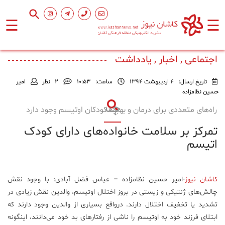
☰
☰
صفحه
اصلی
اجتماعی , اخبار , یادداشت
تاریخ ارسال:
4 اردیبهشت 1394
ساعت:
۱۰:۵۳
2
نظر
امیر
اجتماعی
حسین نظامزاده
راه‌های متعددی برای درمان و بهبود کودکان اوتیسم وجود دارد
فرهنگ
تمرکز بر سلامت خانواده‌های دارای کودک
و
هنر
اتیسم
ورزشی
کاشان نیوز
-امیر حسین نظامزاده – عباس فضل آبادی: با وجود نقش
چالش‌های ژنتیکی و زیستی در بروز اختلال اوتیسم، والدین نقش زیادی در
محیط
تشدید یا تخفیف اختلال دارند. درواقع بسیاری از والدین وجود دارند که
زیست
ابتلای فرزند خود به اوتیسم را ناشی از رفتارهای بد خود می‌دانند، اینگونه