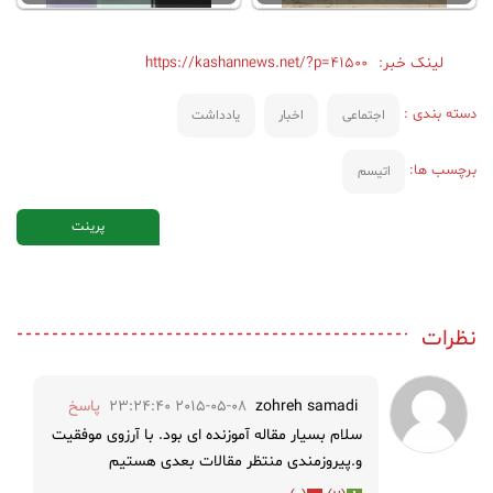
لینک خبر:
https://kashannews.net/?p=41500
دسته بندی :
اجتماعی
اخبار
یادداشت
برچسب ها:
اتیسم
پرینت
نظرات
zohreh samadi
2015-05-08 23:24:40
پاسخ
سلام بسیار مقاله آموزنده ای بود. با آرزوی موفقیت
و.پیروزمندی منتظر مقالات بعدی هستیم