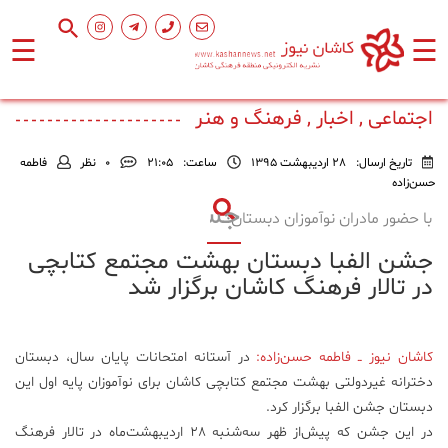
☰
☰
صفحه
اصلی
اجتماعی , اخبار , فرهنگ و هنر
تاریخ ارسال:
28 اردیبهشت 1395
ساعت:
۲۱:۰۵
0
نظر
فاطمه
اجتماعی
حسن‌زاده
با حضور مادران نوآموزان دبستان؛
فرهنگ
جشن الفبا دبستان بهشت مجتمع کتابچی
و
هنر
در تالار فرهنگ کاشان برگزار شد
ورزشی
کاشان نیوز ــ فاطمه حسن‌زاده:
در آستانه امتحانات پایان سال، دبستان
دخترانه غیردولتی بهشت مجتمع کتابچی کاشان برای نوآموزان پایه اول این
محیط
دبستان جشن الفبا برگزار کرد.
زیست
در این جشن که پیش‌از ظهر سه‌شنبه ۲۸ اردیبهشت‌ماه در تالار فرهنگ