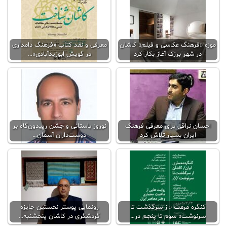
موزه «فرهنگ عکاسی و فیلم» کاشان
معرفی و نقد کتاب «فرهنگ دامداری
در شهر برزک آغاز بکار کرد
در گویش ابوزیدآبادی»…
احسان نراقی برای معرفی فرهنگ
نوروز باستانی و جشن رپیدون‌گاه بر
ایران بسیار تلاش کرد
دوست‌داران آسمان…
کنگره مرمت «از سرگذشت تا
رونمایی پوستر نخستین جایزه
سرنوشت» سوم تا پنجم در…
گردشگری در کاشان پنجشنبه…