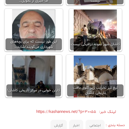
نیست
اما خبری از تحویل…
این طور نیست که برای بچه‌های
کاشان شهر نمونه ترافیکی نیست
شهرداری می‌گویند/شاید…
تیغ تیز تخریب زیر گلوی بافت
کارتن خوابی در مرکز تاریخی کاشان!
تاریخی کاشان
لینک خبر:
https://kashannews.net/?p=30055
دسته بندی :
اجتماعی
اخبار
گزارش