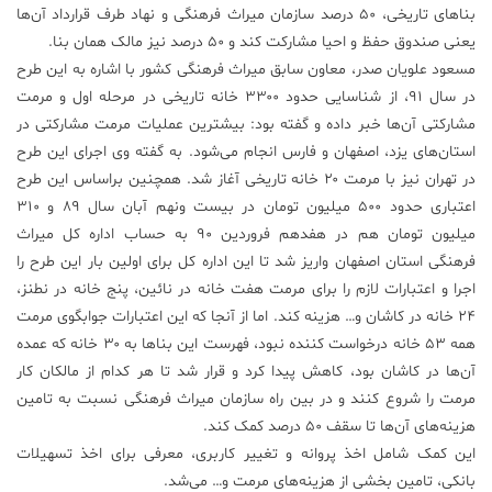
بناهای تاریخی، ۵۰ درصد سازمان میراث فرهنگی و نهاد طرف قرارداد آن‌ها
علم
یعنی صندوق حفظ و احیا مشارکت کند و ۵۰ درصد نیز مالک‌‌ همان بنا.
و
مسعود علویان صدر، معاون سابق میراث فرهنگی کشور با اشاره به این طرح
فناوری
در سال ۹۱، از شناسایی حدود ۳۳۰۰ خانه تاریخی در مرحله اول و مرمت
مشارکتی آن‌ها خبر داده و گفته بود: بیشترین عملیات مرمت مشارکتی در
عکس
استان‌های یزد، اصفهان و فارس انجام می‌شود. به گفته وی اجرای این طرح
در تهران نیز با مرمت ۲۰ خانه تاریخی آغاز شد. همچنین براساس این طرح
اعتباری حدود ۵۰۰ میلیون تومان در بیست ونهم آبان سال ۸۹ و ۳۱۰
پادکست
میلیون تومان هم در هفدهم فروردین ۹۰ به حساب اداره کل میراث
فرهنگی استان اصفهان واریز شد تا این اداره کل برای اولین بار این طرح را
مجله
اجرا و اعتبارات لازم را برای مرمت هفت خانه در نائین، پنج خانه در نطنز،
فرهنگی
۲۴ خانه در کاشان و… هزینه کند. اما از آنجا که این اعتبارات جوابگوی مرمت
و
هنری
همه ۵۳ خانه درخواست کننده نبود، فهرست این بنا‌ها به ۳۰ خانه که عمده
آن‌ها در کاشان بود، کاهش پیدا کرد و قرار شد تا هر کدام از مالکان کار
مرمت را شروع کنند و در بین راه سازمان میراث فرهنگی نسبت به تامین
هزینه‌های آن‌ها تا سقف ۵۰ درصد کمک کند.
این کمک شامل اخذ پروانه و تغییر کاربری، معرفی برای اخذ تسهیلات
بانکی، تامین بخشی از هزینه‌های مرمت و… می‌شد.