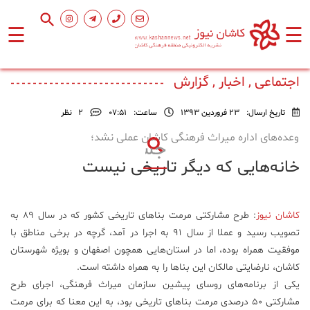
☰
☰
صفحه
اصلی
اجتماعی , اخبار , گزارش
تاریخ ارسال:
23 فروردین 1393
ساعت:
۰۷:۵۱
2
نظر
اجتماعی
وعده‌های اداره میراث فرهنگی کاشان عملی نشد؛
خانه‌هایی که دیگر تاریخی نیست
فرهنگ
و
هنر
کاشان نیوز
: طرح مشارکتی مرمت بناهای تاریخی کشور که در سال ۸۹ به
تصویب رسید و عملا از سال ۹۱ به اجرا در آمد، گرچه در برخی مناطق با
ورزشی
موفقیت همراه بوده، اما در استان‌هایی همچون اصفهان و بویژه شهرستان
کاشان، نارضایتی مالکان این بنا‌ها را به همراه داشته است.
محیط
یکی از برنامه‌های روسای پیشین سازمان میراث فرهنگی، اجرای طرح
زیست
مشارکتی ۵۰ درصدی مرمت بناهای تاریخی بود، به این معنا که برای مرمت