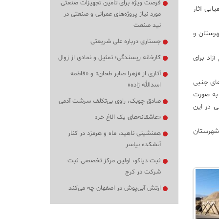
فرصت ویژه برای تامین تجهیزات صنعتی
ابی آثار
مورد نیاز پروژه‌های عمرانی و صنعتی در
نید صنعت
هرستان و
جستاری درباره علی شریعتی
 موضوع آزاد برای
کارخانه ریسندگی؛ تمثیل و نمادی از زوال
آثاری از «زهرا صابر طحان» و «فاطمه
های جنبی
اسدالله زاده»
50 هنرمند نگارگری در کاشان به صورت
صادق چوبک، راوی بی‌تکلف سرشت آدمی
 در این
«عاشقانه‌های یک الاغ خر»
 شهرستان
همنشینی ناهید، ماه و هرمزد در کنار
آتشکده نیاسر
ثبت دیاکو، اولین مرکز تخصصی ثبت
شرکت در کرج
ارتش آبی‌پوش در اصفهان چه می‌کند