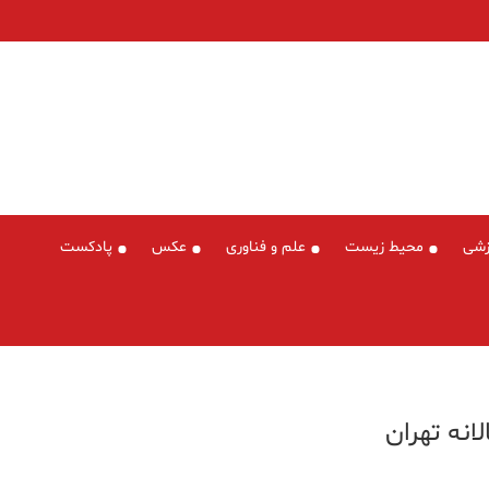
زشی
محیط زیست
علم و فناوری
عکس
پادکست
انه تهران