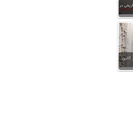
اریخی در
 گالری