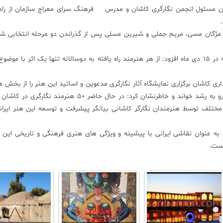
ان مسئول انجمن نگارگری کاشان و مدرس فرهنگ سرای معراج سازمان از راهی
.
، مژگان مسی، مریم جملی و شیرین عسلی پس از گذراندن دو مرحله انتخابی ش
وی با اشاره به معرفی نفرات برتر در مراسم اختتامیه دوسالانه در 15 دی ماه افزود: از هر هنرمند راه یافته به دوسالانه تنها یک اثر با
 کاشان برگزاری نمایشگاه آثار نگارگری مدعوین و اساتید این هنر را از بخش 
دوسالانه تهران عنوان کرد.وی وضعیت هنر نگارگری کاشان را رو به رشد خواند و خاطرنشان کرد: در حال حاضر 
ف توسط هنرمندان نگارگر کاشانی بیانگر پیشرفت و توسعه این هنر ایرانی
ی به عنوان نقاشی ایرانی با پیشینه و ویژگی های هنری فرهنگی و تاریخی این
است.