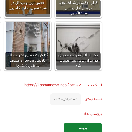
کتاب «کاشانی‌شناخت» با
حضور آران و بیدگل در
بررسی آثار ریاضی
هجدهمین نمایشگاه بین
غیاث‌الدین…
المللی…
یکی از آثار سهراب سپهری
گزارش تصویری تخریب آثار
در سرای عامری‌ها رونمایی
تاریخی مدرسه و مسجد
شد
سلطانی کاشان!
لینک خبر:
https://kashannews.net/?p=1165
دسته بندی :
دسته‌بندی نشده
برچسب ها:
پرینت