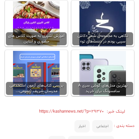
نگاهی به مجموعه‌ی شعر «کاش
آموزش آشپزی به صورت کلاس‌ های
سیبی بودم در دست‌های تو»
حضوری و آنلاین
بهترین مدل‌های گوشی سری A
بررسی کتاب‌های آزمون استخدامی
سامسونگ برای خرید
مدرسان شریف (عمومی،…
لینک خبر:
https://kashannews.net/?p=29370
دسته بندی :
اجتماعی
اخبار