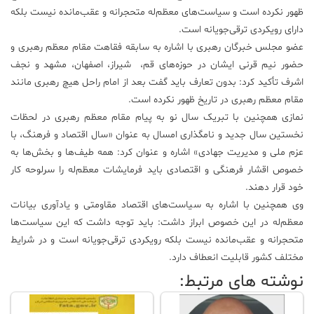
ظهور نکرده است و سیاست‌های معظم‌له متحجرانه و عقب‌مانده نیست بلکه
علم
دارای رویکردی ترقی‌جویانه است.
و
عضو مجلس خبرگان رهبری با اشاره به سابقه فقاهت مقام معظم رهبری و
فناوری
حضور نیم قرنی ایشان در حوزه‌های قم، ‌ شیراز، اصفهان، مشهد و نجف
اشرف تأکید کرد: بدون تعارف باید گفت بعد از امام راحل هیچ رهبری مانند
عکس
مقام معظم رهبری در تاریخ ظهور نکرده است.
نمازی همچنین با تبریک سال نو به پیام مقام معظم رهبری در لحظات
پادکست
نخستین سال جدید و نامگذاری امسال به عنوان «سال اقتصاد و فرهنگ، با
عزم ملی و مدیریت جهادی» اشاره و عنوان کرد: همه طیف‌ها و بخش‌ها به
خصوص اقشار فرهنگی و اقتصادی باید فرمایشات معظم‌له را سرلوحه کار
مجله
خود قرار دهند.
فرهنگی
و
وی همچنین با اشاره به سیاست‌های اقتصاد مقاومتی و یادآوری بیانات
هنری
معظم‌له در این خصوص ابراز داشت: باید توجه داشت که این سیاست‌ها
متحجرانه و عقب‌مانده نیست بلکه رویکردی ترقی‌جویانه است و در شرایط
مختلف کشور قابلیت انعطاف دارد.
نوشته های مرتبط: