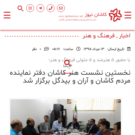
☰
☰
صفحه
اصلی
اخبار , فرهنگ و هنر
تاریخ ارسال:
13 مرداد 1395
ساعت:
۰۵:۱۷
0
نظر
اجتماعی
با حضور ۵ هنرمند و ۵ متولی فرهنگ و هنر؛
نخستین نشست هنر کاشان دفتر نماینده
فرهنگ
و
مردم کاشان و آران و بیدگل برگزار شد
هنر
ورزشی
محیط
زیست