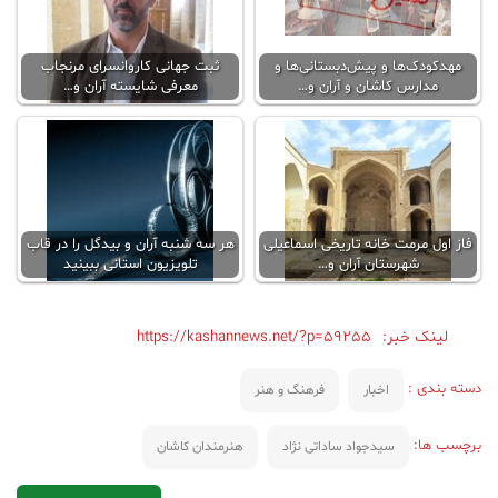
مهدکودک‌ها و پیش‌دبستانی‌ها و
ثبت جهانی کاروانسرای مرنجاب
مدارس کاشان و آران و…
معرفی شایسته آران و…
فاز اول مرمت خانه تاریخی اسماعیلی
هر سه شنبه آران و بیدگل را در قاب
شهرستان آران و…
تلویزیون استانی ببینید
لینک خبر:
https://kashannews.net/?p=59255
دسته بندی :
اخبار
فرهنگ و هنر
برچسب ها:
سیدجواد ساداتی نژاد
هنرمندان کاشان