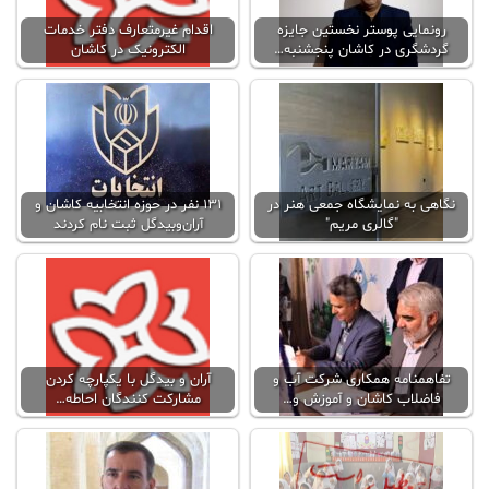
رونمایی پوستر نخستین جایزه
اقدام غیرمتعارف دفتر خدمات
گردشگری در کاشان پنجشنبه…
الکترونیک در کاشان
نگاهی به نمایشگاه جمعی هنر در
۱۳۱ نفر در حوزه انتخابیه کاشان و
"گالری مریم"
آران‌و‌بیدگل ثبت نام کردند
تفاهمنامه همکاری شرکت آب و
آران و بیدگل با یکپارچه کردن
فاضلاب کاشان و آموزش و…
مشارکت کنندگان احاطه…