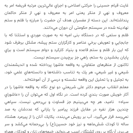
غايت قيام حسينی را حرکتی اصلاحی و اجراي عالي‌ترين مرتبه فريضه امر به
معروف و نهي از منكر یعنی امر به معروف و نهي از منكر حاكمان
پنداشته‌اند. این دسته از مفسران هدف آن حضرت را مبارزه با ظلم و ستم
نهادینه شده در سیستم حکومتی آن دوران مي‌دانند.
ظلم و ستمی که در دستگاه بنی امیه نه به صورت موردي و استثنا که با
جابجايي و تعويض برخي عناصر و كارگزاران ستم پيشه، مشكل برطرف ‌شود
که این بار ظلم و ستم قاعده و بنياد كاركرد و دوام سيستم است و براي
پایان بخشیدن به ستم، راهي جز برچيدن سيستم نيست.
تاكنون از منظرهای متفاوتي به واقعه عاشورا پرداخته شده و انديشمندان
شيعي و غير شيعي، هر يك به تناسب داشته‌ها و دانسته‌هاي علمي خود،
به تجليل و یا تحليل اين واقعه نشسته و درسي از آن آموخته‌اند.
معلم انقلاب مرحوم دكتر علی شريعتي دو نوع نگاه به واقعه عاشورا را در
آثار خويش صورت بندي كرده است. در نگاه اول كه مي‌توان آن را «عاشوراي
سياه» ناميد، هر چه مي‌بينيم جز قساوت و بي‌رحمي نيست. سپاهي
چندين هزار نفره در مقابل فرزند پيامبر با ياراني كه عددشان به صد
نمي‌رسد قرار مي‌گيرد، آب بر رويش مي‌بندد، يكايك آنان را از پيرمرد هشتاد
ساله تا كودك شش‌ماهه و نيز خود حسين(ع) را بي‌رحمانه مي‌كشد و سر
مي‌برد، آن‌گاه بر روي كشتگان اسب مي‌دواند، خيمه‌هاي زنان و كودكان همراه