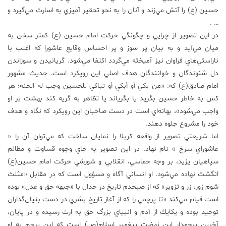
حسين (ع) را آتش مي‌زند و آنان را به نحو تحقير آميزي به اسارت مي‌گيرد و
… .
در اين تصوير از چرايي و چگونگي حركت امام حسين (ع) كمتر سخن به
ميان مي‌آيد و به بيان پر سوز و پر احساس وقايع عاشورا كه اغلب با
ناراستي‌هاي فراوان نيز آميخته مي‌گردد اكتفا مي‌شود. گريانيدن و سوزاندن
دل شنوندگان و خوانندگان هدف اصلي اين رويكرد است. حديث مشهور
امام صادق(ع) که: «من بكي أو أبكي أو تباكي للحسين وجب له الجنه؛ هر
كس به خاطر حسين بگريد يا بگرياند يا تظاهر به گريه كند بهشت بر او
واجب مي‌شود»، بهانه‌اي است در دست صاحبان اين رويكرد كه نگاه و هدف
خود را مشروع جلوه دهند.
اما شريعتي تصوير از واقعه كربلا را نمايان ساخت كه مي‌توان آن را «
عاشوراي سرخ » نام نهاد. در اين تصوير به جاي وجوه قساوت و مظالم
سپاهيان يزيد، بر وجه حماسي، انقلابي و شورشي حركت امام حسين(ع)
انگشت نهاده مي‌شود. او انساني آگاه و مسؤول است كه در مقابل «مثلث
شوم زور، زر و تزوير» كه از صبحدم تاريخ در جدال با «جبهه حق و عدل» بوده
است قيام مي‌كند «تا پرچمي را كه از آغاز تاريخ بشري در دست بنيان‌گذاران
توحيد بوده و يكايك از آدم و انبياي بزرگ حق به ارث رسيده و در پايان،
آخرين پرچمدار اين نهضت پيغمبر اسلام(ص) است كه اين پرچم به او