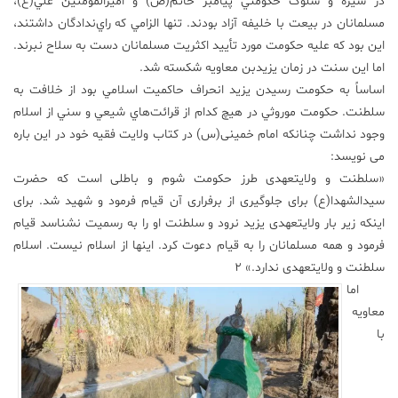
در سیره و سلوک حكومتي پيامبر خاتم(ص) و امیرالمومنین علي(ع)،
مسلمانان در بيعت با خليفه آزاد بودند. تنها الزامي كه راي‌ندادگان داشتند،
اين بود كه عليه حكومت مورد تأييد اكثريت مسلمانان دست به سلاح نبرند.
اما اين سنت در زمان يزيد‌بن معاويه شكسته شد.
اساساً به حكومت رسيدن يزيد انحراف حاكميت اسلامي بود از خلافت به
سلطنت. حكومت موروثي در هيچ كدام از قرائت‌هاي شيعي و سني از اسلام
وجود نداشت چنانکه امام خمینی(س) در کتاب ولایت فقیه خود در این باره
می نویسد:
«سلطنت و ولایتعهدی طرز حکومت شوم و باطلی است که حضرت
سیدالشهدا(ع) برای جلوگیری از برفراری آن قیام فرمود و شهید شد. برای
اینکه زیر بار ولایتعهدی یزید نرود و سلطنت او را به رسمیت نشناسد قیام
فرمود و همه مسلمانان را به قیام دعوت کرد. اینها از اسلام نیست. اسلام
سلطنت و ولایتعهدی ندارد.» 2
اما
معاويه
با