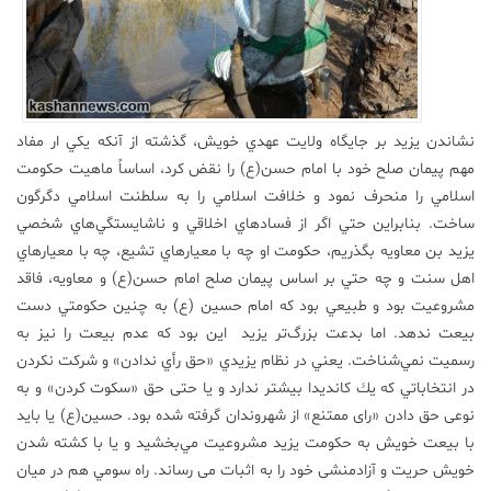
نشاندن يزيد بر جايگاه ولايت عهدي خویش، گذشته از آنكه يكي ار مفاد
مهم پيمان صلح خود با امام حسن(ع) را نقض كرد، اساساً ماهيت حكومت
اسلامي را منحرف نمود و خلافت اسلامي را به سلطنت اسلامي دگرگون
ساخت. بنابراين حتي اگر از فسادهاي اخلاقي و ناشايستگي‌هاي شخصي
يزيد ‌بن معاويه بگذريم، حكومت او چه با معيارهاي تشيع، چه با معيارهاي
اهل سنت و چه حتي بر اساس پيمان صلح امام حسن(ع) و معاويه، فاقد
مشروعيت بود و طبيعي بود كه امام حسين (ع) به چنين حكومتي دست
بيعت ندهد. اما بدعت بزرگ‌تر يزيد اين بود كه عدم بيعت را نيز به
رسميت نمي‌شناخت. يعني در نظام يزيدي «حق رأي ندادن» و شركت نكردن
در انتخاباتي كه يك كانديدا بيشتر ندارد و یا حتی حق «سکوت کردن» و به
نوعی حق دادن «رای ممتنع» از شهروندان گرفته شده بود. حسين(ع) يا بايد
با بيعت خويش به حكومت يزيد مشروعيت مي‌بخشيد و يا با كشته شدن
خویش حریت و آزادمنشی خود را به اثبات می رساند. راه سومي هم در میان