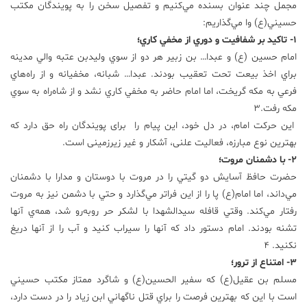
مجمل چند عنوان بسنده مي‌كنيم و تفصيل سخن را به پویندگان مكتب
حسيني(ع) وا مي‌گذاريم:
1- تاكيد بر شفافيت و دوري از مخفي كاري؛
امام حسين (ع) و عبدا… بن زبير هر دو از سوي وليدبن عتبه والي مدينه
براي اخذ بيعت تحت تعقيب بودند. عبدا… شبانه، مخفيانه و از راه‌هاي
فرعي به مكه گريخت، اما امام حاضر به مخفي كاري نشد و از شاه‌راه به سوي
مكه رفت.3
این حرکت امام، در دل خود، این پیام را برای پویندگان راه حق دارد که
بهترین نوع مبارزه، فعالیت علنی، آشکار و غیر زیرزمینی است.
2- با دشمنان مروت؛
حضرت حافظ آسايش دو گيتي را در مروت با دوستان و مدارا با دشمنان
مي‌داند، اما امام(ع) پا را از اين فراتر مي‌گذارد و حتي با دشمن نيز به مروت
رفتار مي‌كند. وقتي قافله سيدالشهدا با لشكر حر روبه‌رو شد، همه‌ي آنها
تشنه بودند. امام دستور داد كه آنها را سيراب كنيد و آب را از آنها دريغ
نكنيد. 4
3- امتناع از ترور؛
مسلم بن عقيل(ع) که سفیر الحسین(ع) و شاگرد ممتاز مكتب حسيني
است با اين كه بهترين فرصت را براي قتل ناگهاني ابن زياد را در دست دارد،