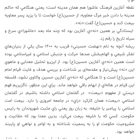
نقطه آغازین فرهنگ عاشورا هم همان مدینه است؛ يعني هنگامي كه حاكم
مدينه با دادن خبر مرگ معاويه، از حسين(ع) خواست تا با يزيد پسر معاويه
بيعت كند و حسين(ع) گفت:«نه».
ايستادگي بر همين «نه»ي آغازين بود كه چند ماه بعد «عاشورا»‌ي سرخ و
سیاه تاريخ را رقم زد.
ريشه آنچه به نام «نهضت حسيني» قريب به 1400 سال يكي از بنيان‌هاي
تفكر شيعي و الهام‌بخش صدها حركت و جنبش اسلامي و غير‌اسلامي بوده
است همين «نه»ي آغازين حسين(ع) بود. از اين‌رو تحليل معنايي و ماهوي
اين «نه» پيش‌نياز و مقدمه‌ای بر شناخت و بررسي هدف و غايت قيام امام
حسين(ع) است و تا هنگامي كه «نه»ي آغازين حسين واكاوی نشود، فلسفه
این قيام در هاله‌اي از ابهام باقي خواهد ماند. براي اين منظور، ناگزيريم فهم
درستي از مفهوم «بيعت‌» در گفتمان اسلامي داشته باشيم. در گفتمان
اسلامي «بيعت» همان كاركرد «راي» در جامعه امروزی را دارد. بيعت امت
اسلامي با پيامبر يا خليفه، به زبان روز يعني راي مثبت شهروندان به رئيس
حكومت. كسي كه با خليفه بيعت مي‌كرد، بدين معنا بود كه حقانيت و
مشروعيت حكومت او را به رسميت ‌شناخته و به اوامر و نواهي‌ او پايبند
خواهد بود.