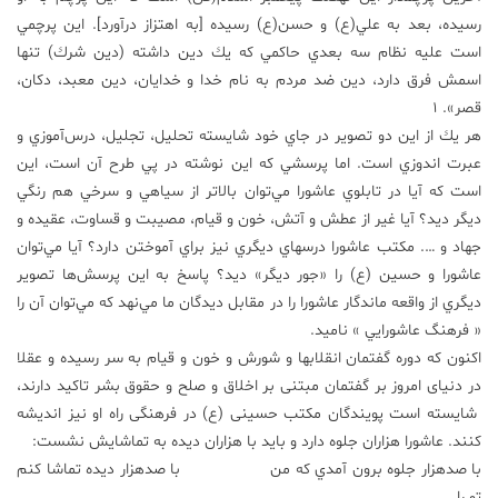
رسيده، بعد به علي(ع) و حسن(ع) رسيده [به اهتزاز درآورد]. اين پرچمي
است عليه نظام سه بعدي حاكمي كه يك دين داشته (دين شرك) تنها
اسمش فرق دارد، دين ضد مردم به نام خدا و خدايان، دين معبد، دكان،
قصر». 1
هر يك از اين دو تصوير در جاي خود شايسته تحليل، تجليل، درس‌آموزي و
عبرت اندوزي است. اما پرسشي كه اين نوشته در پي طرح آن است، اين
است كه آيا در تابلوي عاشورا مي‌توان بالاتر از سياهي و سرخي هم رنگي
دیگر ديد؟ آيا غير از عطش و آتش، خون و قيام، مصيبت و قساوت، عقيده و
جهاد و …. مكتب عاشورا درسهاي ديگري نيز براي آموختن دارد؟ آيا مي‌توان
عاشورا و حسين (ع) را «جور ديگر» ديد؟ پاسخ به اين پرسش‌ها تصوير
ديگري از واقعه ماندگار عاشورا را در مقابل ديدگان ما مي‌نهد كه مي‌توان آن را
« فرهنگ عاشورایي » ناميد.
اكنون كه دوره گفتمان انقلابها و شورش و خون و قيام به سر رسيده و عقلا
در دنیای امروز بر گفتمان مبتنی بر اخلاق و صلح و حقوق بشر تاکید دارند،
شايسته است پويندگان مكتب حسينی (ع) در فرهنگی راه او نيز انديشه
كنند. عاشورا هزاران جلوه دارد و بايد با هزاران ديده به تماشايش نشست:
با صدهزار جلوه برون آمدي كه من با صدهزار ديده تماشا كنم
تو را