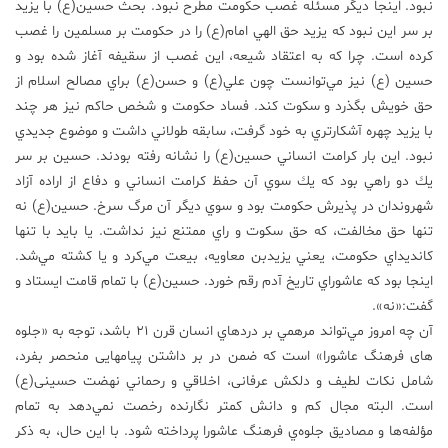
نبود. اينجا ديگر مسئله غصب حكومت مطرح نبود. بحث حسين(ع) با يزيد
بر سر اين نبود كه يزيد حق الهي امام(ع) را در حكومت بر مسلمين را غصب
كرده است. چرا كه به اعتقاد شيعه، اين غصب از سقيفه آغاز شده بود و
حسين (ع) نيز مي‌توانست چون علي(ع) و حسن(ع) براي مصالح اسلام از
حق خويش بگذرد و سكوت كند. فساد حكومت و شخص حاكم نيز هر چند
با يزيد چهره آشكارتري به خود گرفت، سابقه طولاني داشت و موضوع جديدي
نبود. اين بار كرامت انساني حسين(ع) را نشانه رفته بودند. حسين بر سر
يك دو راهي بود كه يك سوي آن حفظ كرامت انساني و دفاع از اراده آزاد
شهروندان در پذيرش حكومت بود و سوي ديگر آن مرگ سرخ. حسين(ع) نه
تنها حق مخالفت، كه حق سكوت و راي ممتنع نيز نداشت. يا بايد با تنها
كانديداي حكومت، يعني يزيدبن معاويه، بيعت مي‌كرد و يا كشته مي‌شد.
اينجا بود كه عاشوراي تاريخ آدم رقم خورد. حسين(ع) با تمام قامت ايستاد و
گفت:«نه».
آن چه امروز مي‌تواند مرهمي بر دردهاي انسان قرن 21 باشد، توجه به «جلوه
های فرهنگ عاشورا» است كه ضمن در بر داشتن پیامهایی منحصر بفرد،
شامل نكات لطيف و دلكش عرفانی، اخلاقي و رحماني نهضت حسينی(ع)
است. البته مجال كم و دانش كمتر نگارنده رخصت نمي‌دهد به تمام
مؤلفه‌ها و مصاديق جلوه‌ي فرهنگ عاشورا پرداخته شود. با اين حال، به ذكر