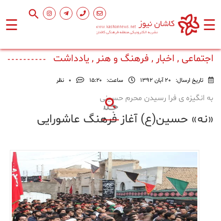
☰
☰
صفحه
اصلی
اجتماعی , اخبار , فرهنگ و هنر , یادداشت
تاریخ ارسال:
20 آبان 1392
ساعت:
۱۵:۲۰
0
نظر
اجتماعی
به انگیزه ی فرا رسیدن محرم حسینی
«نه» حسین(ع) آغاز فرهنگ عاشورایی
فرهنگ
و
هنر
ورزشی
محیط
زیست