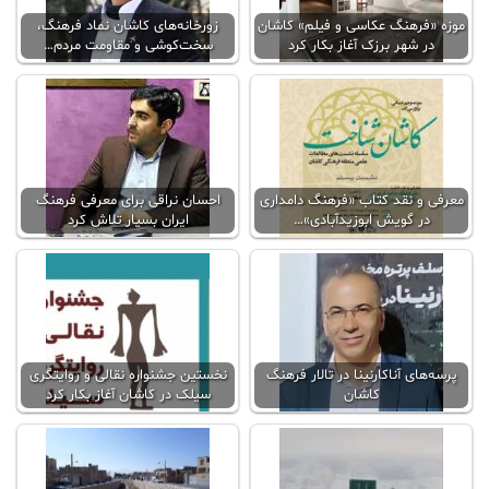
موزه «فرهنگ عکاسی و فیلم» کاشان
زورخانه‌های کاشان نماد فرهنگ،
در شهر برزک آغاز بکار کرد
سخت‌کوشی و مقاومت مردم…
معرفی و نقد کتاب «فرهنگ دامداری
احسان نراقی برای معرفی فرهنگ
در گویش ابوزیدآبادی»…
ایران بسیار تلاش کرد
پرسه‌های آناکارنینا در تالار فرهنگ
نخستین جشنواره نقالی و روایتگری
کاشان
سیلک در کاشان آغاز بکار کرد