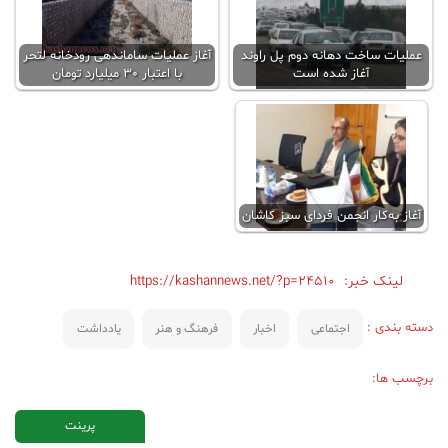
عملیات ساخت دهانه دوم پل راوند
آغاز عملیات ساماندهی رودخانه لتحر
آغاز شده است
با اعتبار 30 میلیارد تومان
آغاز به‌کار انجمن فردای سبز کاشان
لینک خبر:
https://kashannews.net/?p=24510
دسته بندی :
اجتماعی
اخبار
فرهنگ و هنر
یادداشت
برچسب ها:
پرینت