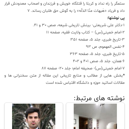
ستمگر را راه نداد و کربلا را قتلگاه خویش و فرزندان و اصحاب معدودش قرار
داد و فریاد «هَیهات منّا الذلّه» را به گوش حق طلبان رساند. 7
پی نوشتها:
1-دکتر علی شریعتی- بینش تاریخی شیعه، صص 30 و 41.
2-امام خمینی(س) – کتاب ولایت فقیه، صفحه 11
3-تاریخ طبری، جلد 5، صفحه 351
4-نفس المهموم، ص 93
5-تاریخ طبری، جلد 5، صفحه 363
6-همان، جلد 5، صص 401 و 402
7-امام خمینی(س)- صحیفه امام؛ جلد 20- صفحه 87
*
بخش هایی از مطالب و منابع تاریخی این مقاله از متن سخنرانی ها و
مقالات اساتید حوزه و دانشگاه اقتباس شده است
نوشته های مرتبط: