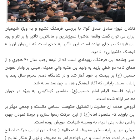
علم
و
فناوری
کاشان نیوز- صادق صدق گو*: با بررسی فرهنگ تشيع و به ویژه شيعيان
ايران می توان گفت واقعه عاشورا عميق‌ترين و ماناترين تأثير را بر تار و پود
عکس
اين فرهنگ بر جاي نهاده است. اين تأثير به حدي است كه مي‌توان آن را «
فرهنگ عاشورايي» ناميد.
سر چشمه اين فرهنگ، رويدادي است كه از نيمه رجب سال 60 هجري و از
پادکست
همان نامه دو خطي يزيد به وليد بن عتبه والي مدينه، مبنی بر وادار نمودن
حسین (ع) بر بیعت با خود آغاز شد و در شامگاه دهم محرم سال بعد به
مجله
پايان رسيد. پاياني كه آغاز فرهنگی هزار و چهارصد ساله شد.
فرهنگی
درباره فلسفه قيام امام حسين(ع)، تفاسير گوناگوني به ويژه در دوران
و
هنری
معاصر ارائه شده است.
گروهي هدف آن حضرت را تشكيل حكومت اسلامي دانسته و جمعي ديگر بر
اين باورند كه مقصود امام(ع) از این حرکت رسوا سازی و برملا نمودن چهره
واقعی نظام بنی امیه، به وسیله شهادت خویش بوده است.
برخي نيز بر پایه سخن معروف اباعبدالهه ( هدف من از این حرکت اصلاح
طلبی در امت جدّم است و می خواهم امر به معروف و نهی از منکر نمایم )