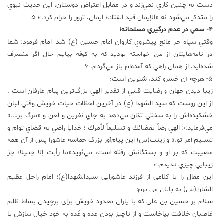
دست به چنين كاري نمي‌زند و در مقابل اعتراض دوستان، اين حديث نبوي
را متذكر مي‌شود كه «الإيمان قيد الفتك؛ ايمان، ترور را حرام كرد.» 5
4- سعي در عدم درگيري مسلحانه؛
وقتي سپاه حر مانع پيشروي كاروان امام حسين (ع) شد، امام فرمود: شما
در نامه‌هايتان از من خواسته بوديد كه به كوفه بيايم حال اگر منصرف
شده‌ايد، از همان راهي كه آمده‌ام باز مي‌گردم. 6
5- هرچه آن خسرو كند، شيرين است؛
زيبا ديدن جهان و رضايت قلبي از تقدير الهي بزرگ‌ترين پيام عارفان است .
از اين روست كه سید الشهدا (ع) در آخرين لحظات حيات خويش وقتي لبان
خشكيده‌اش را به سختي تكان مي‌دهد به جاي نفرين و لعن و «مرگ بر….»
مي‌فرمايد:« الهي رضاً بقضائك و تسليماً لأمرك ؛ خدايا راضي به قضاي تو‌ام و
تسليم امر تو.» و زينب(س) اين پيام‌آور بزرگ حماسه عاشورا پس از آن همه
مصيبت كه بر او و بستگانش رفته است، مي‌گويد«ما رأيت إلا جميلا؛ جز
زيبايي چيزي نديدم.»
این مقال را با کلامی از فرزند عاشورایی سیدالشهدا(ع)؛ امام راحل عظیم
الشان(س) به پایان می برم:
سلام بر حسین بن علی که با یاران معدود خویش برای برچیدن بساط ظلم
غاصبان خلافت بپاخاست و از ناچیز بودن عِده و عُده به خود خیال سازش با