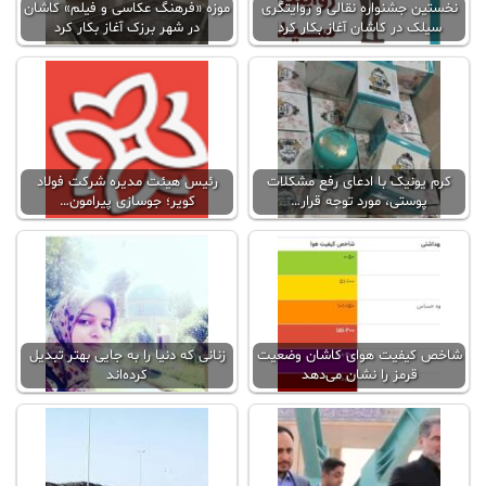
نخستین جشنواره نقالی و روایتگری
موزه «فرهنگ عکاسی و فیلم» کاشان
سیلک در کاشان آغاز بکار کرد
در شهر برزک آغاز بکار کرد
کرم یونیک با ادعای رفع مشکلات
رئیس هیئت مدیره شرکت فولاد
پوستی، مورد توجه قرار…
کویر؛ جوسازی‌ پیرامون…
شاخص کیفیت هوای کاشان وضعیت
زنانی که دنیا را به جایی بهتر تبدیل
قرمز را نشان می‌دهد
کرده‌اند