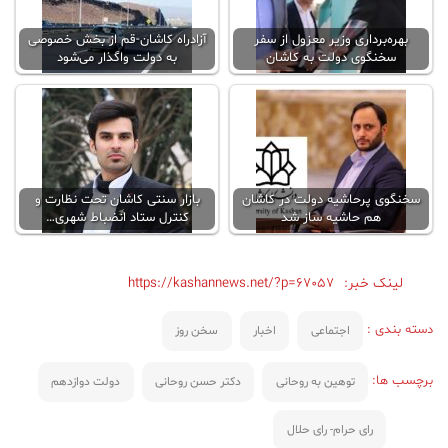
بهره‌برداری وزیر معزول از سفر
آزادراه کاشان-قم از بخش خصوصی
سخنگوی دولت به کاشان
به دولت واگذار می‌شود
سخنگوی پرحاشیه دولت در کاشان
بازار سنتی کاشان تحت نظارت و
هم حاشیه ساز شد
کنترل ستاد انضباط شهری…
لینک خبر:
https://kashannews.net/?p=67057
دسته بندی :
اجتماعی
اخبار
سخن روز
برچسب ها:
توهین به روحانی
دکتر حسن روحانی
دولت دوازدهم
رای حرام- رای حلال