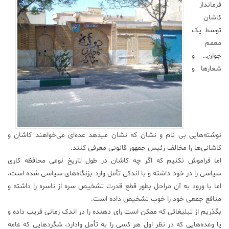
فرماندار
علم
کاشان
و
توسط یک
فناوری
معمم
جوان… و
عکس
شعارها و
پادکست
مجله
نوشته‌هایی بی نام و نشان که نشان میدهد عده‌‌ای می‌خواهند کاشان و
فرهنگی
کاشانی‌ها را مخالف رئیس جمهور قانونی معرفی کنند.
و
هنری
اما فراموش نکنیم که اگر چه کاشان در طول تاریخ نوعی محافظه کاری
سیاسی را در خود داشته و با اندکی تأمل وارد بزنگاه‌های سیاسی شده است،
اما با ورود به آن مراحل بطور قطع قدرت تشخیص سره از ناسره را داشته و
منافع جمعی خود را خوب تشخیص داده است.
بگذریم از تبلیغاتی که ممکن است رای دهنده را در اندک زمانی فریب داده و
یا وعده‌هایی که در نظر اول هر کسی را به تأمل وادارد، شگردهایی که عامه