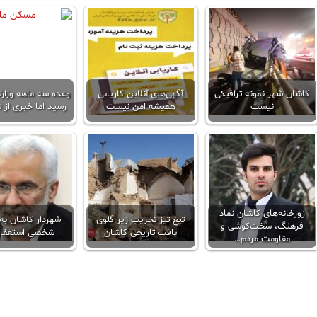
کاشان شهر نمونه ترافیکی
آگهی‌های آنلاين کاریابی
وعده سه ماهه وزارت
نیست
همیشه امن نیست
رسید اما خبری از 
زورخانه‌های کاشان نماد
تیغ تیز تخریب زیر گلوی
شهردار کاشان به 
فرهنگ، سخت‌کوشی و
بافت تاریخی کاشان
شخصی استعفا د
مقاومت مردم…