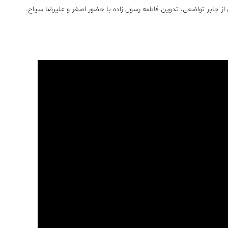
اری از جابر تواضعی، تدوین فاطمه رسول زاده با حضور اصغر و علیرضا سیاح.