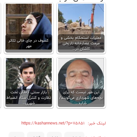
عملیات استحکام بخشی و
کسوف در جای خالی تئاتر
مرمت عصارخانه تاریخی
مهر
کاشان در…
این طور نیست که برای
بازار سنتی کاشان تحت
بچه‌های شهرداری می‌گویند/
نظارت و کنترل ستاد انضباط
شاید…
شهری…
لینک خبر:
https://kashannews.net/?p=75851