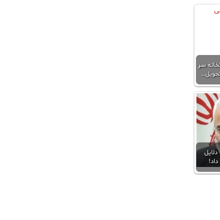
خانه‌ سر
تحویل…
دلایل
اد!