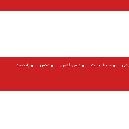
زشی
محیط زیست
علم و فناوری
عکس
پادکست