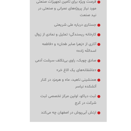
فرصت ویژه برای تامین تجهیزات صنعتی
مورد نیاز پروژه‌های عمرانی و صنعتی در
نید صنعت
جستاری درباره علی شریعتی
کارخانه ریسندگی؛ تمثیل و نمادی از زوال
آثاری از «زهرا صابر طحان» و «فاطمه
اسدالله زاده»
صادق چوبک، راوی بی‌تکلف سرشت آدمی
«عاشقانه‌های یک الاغ خر»
همنشینی ناهید، ماه و هرمزد در کنار
آتشکده نیاسر
ثبت دیاکو، اولین مرکز تخصصی ثبت
شرکت در کرج
ارتش آبی‌پوش در اصفهان چه می‌کند