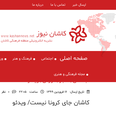
ارسال خبر
تماس با ما
درباره ما
صفحه اصلی
اجتماعی
فرهنگ و هنر
ور
مجله فرهنگی و هنری
اجتماعی , اخبار , گزارش , ویدئو
تاریخ ارسال:
16 فروردین 1399
ساعت:
۲۲:۰۵
0
نظر
کاشان جای کرونا نیست/ ویدئو