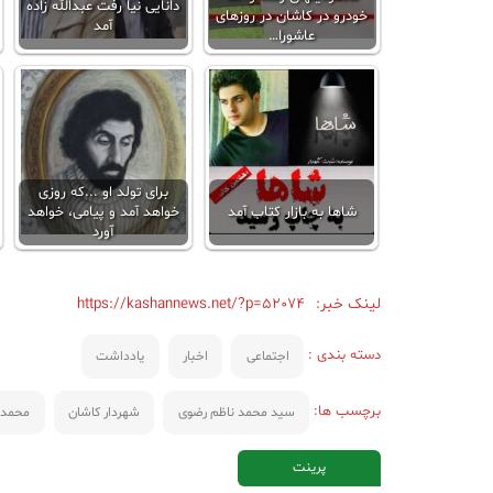
دانایی نیا رفت عبدالله زاده
خودرو در کاشان در روزهای
آمد
عاشورا…
برای تولد او ...که روزی
شاها به بازار کتاب آمد
خواهد آمد و پیامی، خواهد
آورد
لینک خبر:
https://kashannews.net/?p=52074
دسته بندی :
اجتماعی
اخبار
یادداشت
برچسب ها:
سید محمد ناظم رضوی
شهردار کاشان
محمدع
پرینت