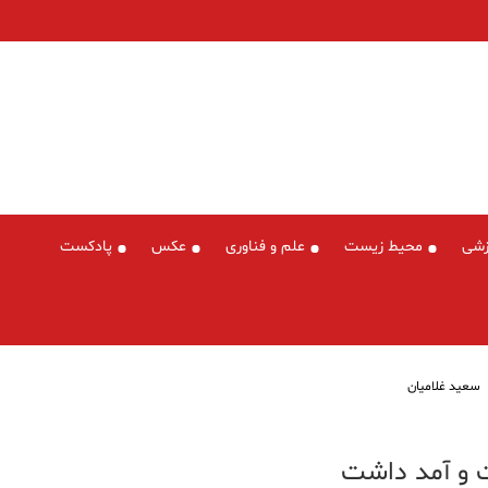
زشی
محیط زیست
علم و فناوری
عکس
پادکست
سعید غلامیان