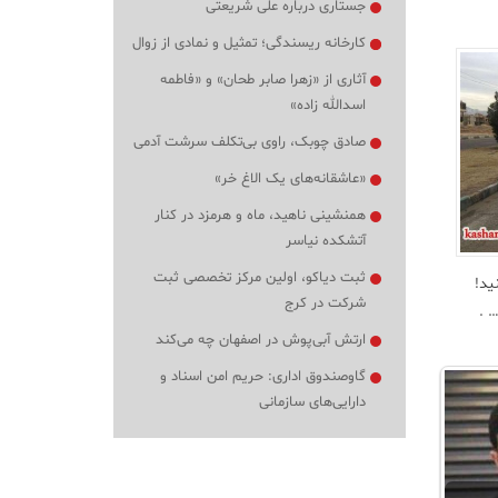
جستاری درباره علی شریعتی
کارخانه ریسندگی؛ تمثیل و نمادی از زوال
آثاری از «زهرا صابر طحان» و «فاطمه
اسدالله زاده»
صادق چوبک، راوی بی‌تکلف سرشت آدمی
«عاشقانه‌های یک الاغ خر»
همنشینی ناهید، ماه و هرمزد در کنار
آتشکده نیاسر
ثبت دیاکو، اولین مرکز تخصصی ثبت
ید!
شرکت در کرج
 .
ارتش آبی‌پوش در اصفهان چه می‌کند
گاوصندوق اداری: حریم امن اسناد و
دارایی‌های سازمانی