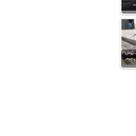
مد
ک‌پوش؛
 چرم،