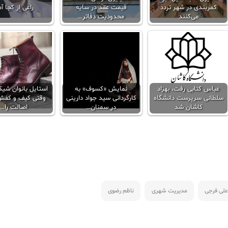
کمربندی در شهر تردد
قیمت عقد در سایه
راعی از کجا آ
می‌کنند
محدودیت دفاتر…
عباس کتابی رفت، بهزاد
نمایش «کسوف» به
استایل بانوان شی
سلطانی سرپرست دانشگاه
کارگردانی سید جواد دارینی
وقتی کیف و کفش
کاشان شد
در سمنان…
اصالت را…
لی فرجی
مدیریت شهری
ناظم رضوی