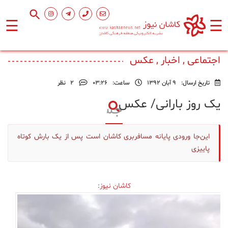
☰
☰
صفحه
اصلی
اجتماعی , اخبار , عکس
تاریخ ارسال:
9 آبان 1392
ساعت:
۰۳:۲۶
2
نظر
اجتماعی
یک روز بارانی/ عکس
فرهنگ
و
این‌جا ورودی پایانه مسافربری کاشان است پس از یک بارش کوتاه
هنر
پاییزی
ورزشی
کاشان نیوز
:
محیط
زیست