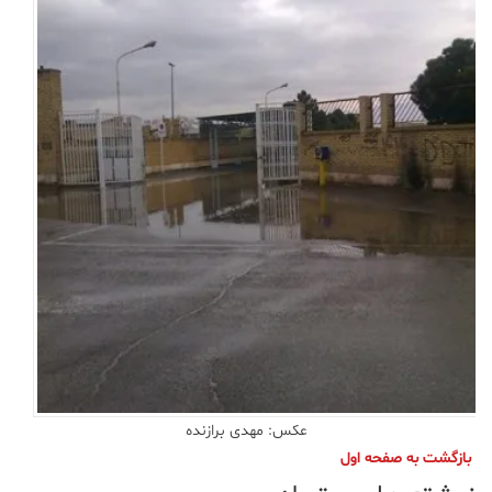
علم
و
فناوری
عکس
پادکست
مجله
فرهنگی
و
هنری
عکس: مهدی برازنده
بازگشت به صفحه اول