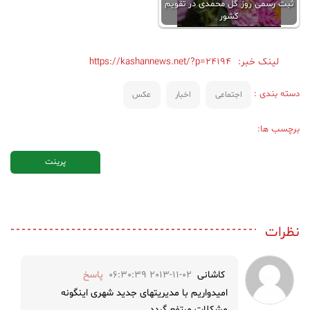
ثبت رسمی روز گل محمدی در تقویم
کشور
لینک خبر:
https://kashannews.net/?p=24194
دسته بندی :
اجتماعی
اخبار
عکس
برچسب ها:
پرینت
نظرات
کاشانی
2013-11-02 06:30:39
پاسخ
امیدواریم با مدیریتهای جدید شهری اینگونه
مشکلات مرتفع گردد.